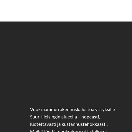
Vuokraamme rakennuskalustoa yrityksille
Suur-Helsingin alueella – nopeasti,
luotettavasti ja kustannustehokkaasti.
Meiltä löydät vuokrakoneet ja telineet