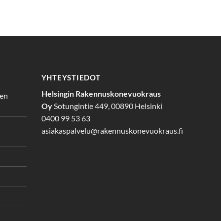
YHTEYSTIEDOT
Helsingin Rakennuskonevuokraus
den
Oy
Sotungintie 449, 00890 Helsinki
0400 99 53 63
asiakaspalvelu@rakennuskonevuokraus.fi