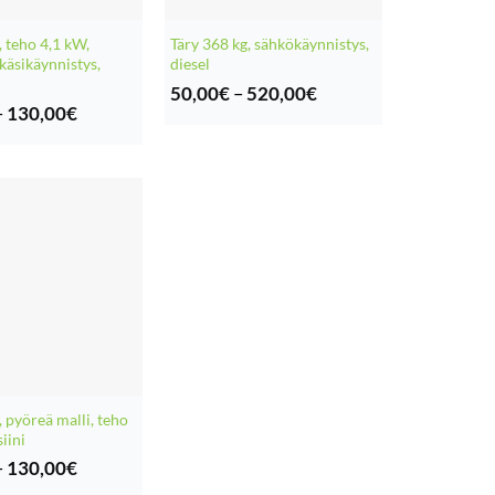
, teho 4,1 kW,
Täry 368 kg, sähkökäynnistys,
 käsikäynnistys,
diesel
Hintaluokka:
50,00
€
–
520,00
€
50,00€
Hintaluokka:
–
130,00
€
-
20,00€
520,00€
-
130,00€
, pyöreä malli, teho
iini
Hintaluokka:
–
130,00
€
20,00€