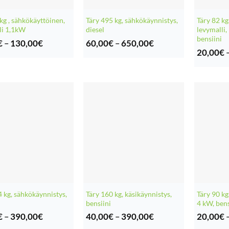
kg , sähkökäyttöinen,
Täry 495 kg, sähkökäynnistys,
Täry 82 kg
li 1,1kW
diesel
levymalli,
bensiini
Hintaluokka:
Hintaluokka:
€
–
130,00
€
60,00
€
–
650,00
€
20,00€
60,00€
20,00
€
-
-
130,00€
650,00€
4 kg, sähkökäynnistys,
Täry 160 kg, käsikäynnistys,
Täry 90 kg
bensiini
4 kW, bens
Hintaluokka:
Hintaluokka:
€
–
390,00
€
40,00
€
–
390,00
€
20,00
€
40,00€
40,00€