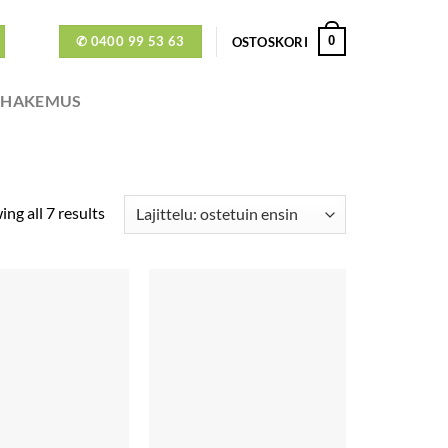
✆ 0400 99 53 63
0
OSTOSKORI
ÖHAKEMUS
ng all 7 results