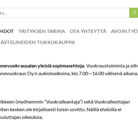
EHDOT
YRITYKSEN TARINA
OTA YHTEYTTÄ
AVOIN TY
RÄSTELINEIDEN TUKKUKAUPPA
nevuokrausalan yleisiä sopimusehtoja.
Vuokraustoiminta ja siihe
vuokraus Oy:n aukioloaikoina, klo 7.00—16.00 välisenä aikana, ell
ikkeen (myöhemmin ”Vuokralleantaja”) sekä Vuokralleottajan
en kesken ole kirjallisesti toisin sovittu. Näillä ehdoilla ei
uluttajan oikeuksia.