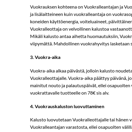
Vuokrauksen kohteena on Vuokralleantajan ja Vuokr
ja lisälaitteineen kuin vuokralleantaja on vuokrasop
koneiden käyttöenergia, voiteluaineet, päivittäinen 
Vuokralleottaja on velvollinen kalustoa vastaano
Mikäli kalusto antaa aihetta huomautuksiin, Vuokra
viipymättä. Mahdollinen vuokrahyvitys lasketaan si
3.​ Vuokra­-aika
Vuokra-­aika alkaa päivästä, jolloin kalusto noude
Vuokralleottajalle. Vuokra-­aika päättyy päivänä, j
mainitut nouto­ ja palautuspäivät, ellei osapuolten v
vuokrattavalle tuotteelle on 78€ sis alv.
4.​ Vuokrauskaluston luovuttaminen
Kalusto luovutetaan Vuokralleottajalle tai hänen
Vuokralleantajan varastosta, ellei osapuolten välill