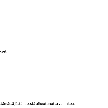
kset.
yttämättä jättämisestä aiheutunutta vahinkoa.