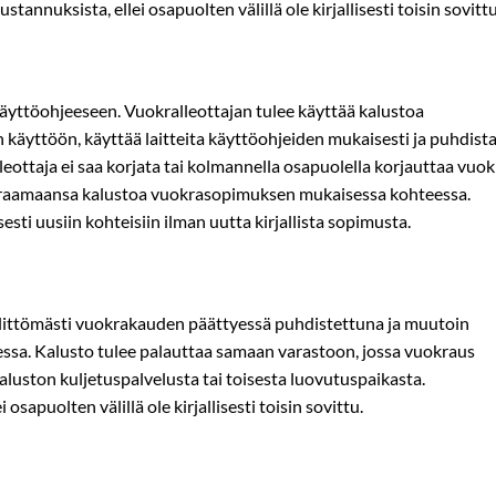
annuksista, ellei osapuolten välillä ole kirjallisesti toisin sovittu
 käyttöohjeeseen. Vuokralleottajan tulee käyttää kalustoa
n käyttöön, käyttää laitteita käyttöohjeiden mukaisesti ja puhdist
leottaja ei saa korjata tai kolmannella osapuolella korjauttaa vu
kraamaansa kalustoa vuokrasopimuksen mukaisessa kohteessa.
sti uusiin kohteisiin ilman uutta kirjallista sopimusta.
älittömästi vuokrakauden päättyessä puhdistettuna ja muutoin
essa. Kalusto tulee palauttaa samaan varastoon, jossa vuokraus
kaluston kuljetuspalvelusta tai toisesta luovutuspaikasta.
osapuolten välillä ole kirjallisesti toisin sovittu.