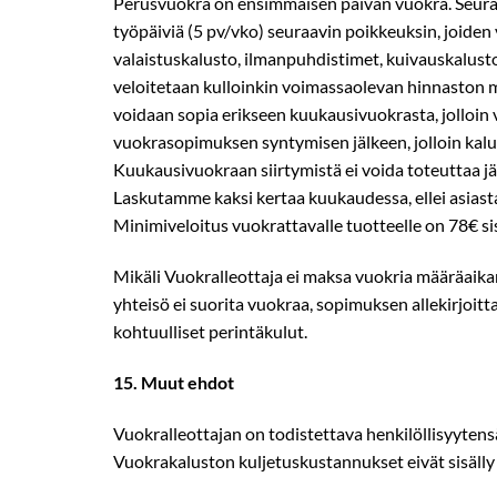
Perusvuokra on ensimmäisen päivän vuokra. Seuraa
työpäiviä (5 pv/vko) seuraavin poikkeuksin, joiden 
valaistuskalusto, ilmanpuhdistimet, kuivauskalusto
veloitetaan kulloinkin voimassaolevan hinnaston m
voidaan sopia erikseen kuukausivuokrasta, jolloin
vuokrasopimuksen syntymisen jälkeen, jolloin kalu
Kuukausivuokraan siirtymistä ei voida toteuttaa jälk
Laskutamme kaksi kertaa kuukaudessa, ellei asiasta ol
Minimiveloitus vuokrattavalle tuotteelle on 78€ sis
Mikäli Vuokralleottaja ei maksa vuokria määräaikana
yhteisö ei suorita vuokraa, sopimuksen allekirjoit
kohtuulliset perintäkulut.
15.​ Muut ehdot
Vuokralleottajan on todistettava henkilöllisyytens
Vuokrakaluston kuljetuskustannukset eivät sisälly