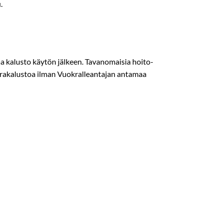
.
aa kalusto käytön jälkeen. Tavanomaisia hoito­
okrakalustoa ilman Vuokralleantajan antamaa