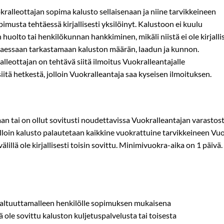
alleottajan sopima kalusto sellaisenaan ja niine tarvikkeineen
imusta tehtäessä kirjallisesti yksilöinyt. Kalustoon ei kuulu
huolto tai henkilökunnan hankkiminen, mikäli niistä ei ole kirjallis
ttaessaan tarkastamaan kaluston määrän, laadun ja kunnon.
lleottajan on tehtävä siitä ilmoitus Vuokralleantajalle
itä hetkestä, jolloin Vuokralleantaja saa kyseisen ilmoituksen.
taan tai on ollut sovitusti noudettavissa Vuokralleantajan varasto
olloin kalusto palautetaan kaikkine vuokrattuine tarvikkeineen Vuo
älillä ole kirjallisesti toisin sovittu. Minimivuokra-­aika on 1 päiv
 valtuuttamalleen henkilölle sopimuksen mukaisena
ä ole sovittu kaluston kuljetuspalvelusta tai toisesta