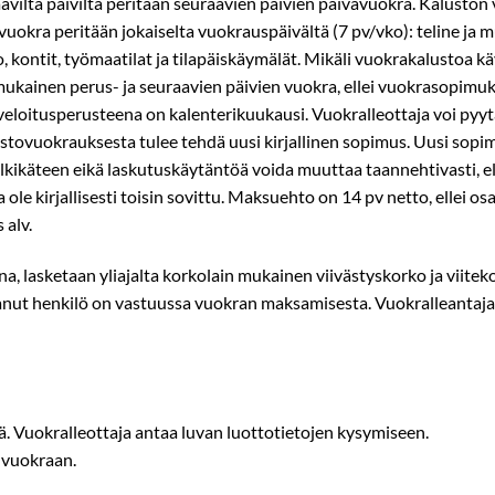
vilta päiviltä peritään seuraavien päivien päivävuokra. Kalusto
vuokra peritään jokaiselta vuokrauspäivältä (7 pv/vko): teline­ ja 
, kontit, työmaatilat ja tilapäiskäymälät. Mikäli vuokrakalustoa 
ukainen perus-­ ja seuraavien päivien vuokra, ellei vuokrasopimu
 veloitusperusteena on kalenterikuukausi. Vuokralleottaja voi py
stovuokrauksesta tulee tehdä uusi kirjallinen sopimus. Uusi sopi
ikäteen eikä laskutuskäytäntöä voida muuttaa taannehtivasti, ellei 
e kirjallisesti toisin sovittu. Maksuehto on 14 pv netto, ellei osapuo
 alv.
, lasketaan yliajalta korkolain mukainen viivästyskorko ja viiteko
tanut henkilö on vastuussa vuokran maksamisesta. Vuokralleantajall
ä. Vuokralleottaja antaa luvan luottotietojen kysymiseen.
 vuokraan.