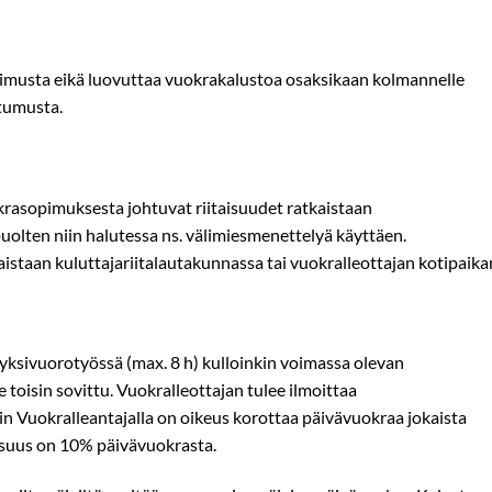
sopimusta eikä luovuttaa vuokrakalustoa osaksikaan kolmannelle
stumusta.
krasopimuksesta johtuvat riitaisuudet ratkaistaan
uolten niin halutessa ns. välimiesmenettelyä käyttäen.
kaistaan kuluttajariitalautakunnassa tai vuokralleottajan kotipaika
ksivuorotyössä (max. 8 h) kulloinkin voimassa olevan
toisin sovittu. Vuokralleottajan tulee ilmoittaa
oin Vuokralleantajalla on oikeus korottaa päivävuokraa jokaista
osuus on 10% päivävuokrasta.