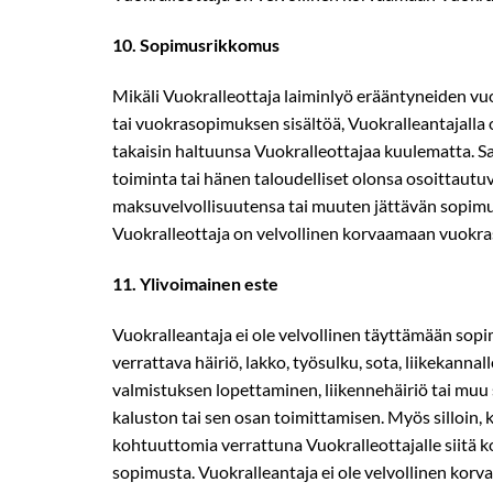
10.​ Sopimusrikkomus
Mikäli Vuokralleottaja laiminlyö erääntyneiden vu
tai vuokrasopimuksen sisältöä, Vuokralleantajalla
takaisin haltuunsa Vuokralleottajaa kuulematta. S
toiminta tai hänen taloudelliset olonsa osoittautuva
maksuvelvollisuutensa tai muuten jättävän sopimus
Vuokralleottaja on velvollinen korvaamaan vuokr
11.​ Ylivoimainen este
Vuokralleantaja ei ole velvollinen täyttämään sopim
verrattava häiriö, lakko, työsulku, sota, liikekannall
valmistuksen lopettaminen, liikennehäiriö tai muu se
kaluston tai sen osan toimittamisen. Myös silloin,
kohtuuttomia verrattuna Vuokralleottajalle siitä k
sopimusta. Vuokralleantaja ei ole velvollinen kor