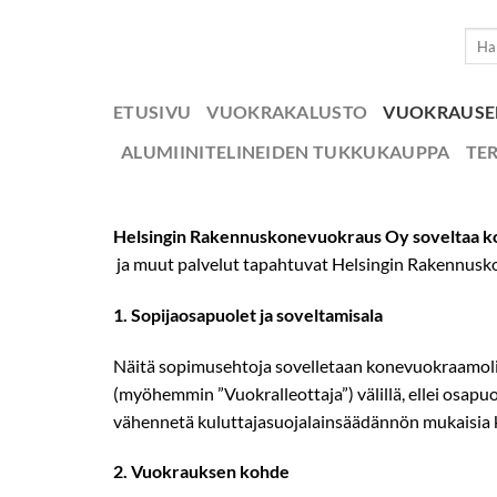
Skip
Etsi:
to
content
ETUSIVU
VUOKRAKALUSTO
VUOKRAUS
ALUMIINITELINEIDEN TUKKUKAUPPA
TE
Helsingin Rakennuskonevuokraus Oy soveltaa ko
ja muut palvelut tapahtuvat Helsingin Rakennuskone
1.​ Sopijaosapuolet ja soveltamisala
Näitä sopimusehtoja sovelletaan konevuokraamoli
(myöhemmin ”Vuokralleottaja”) välillä, ellei osapuolt
vähennetä kuluttajasuojalainsäädännön mukaisia k
2.​ Vuokrauksen kohde