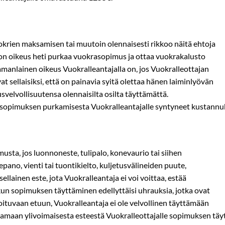
okrien maksamisen tai muutoin olennaisesti rikkoo näitä ehtoja
 on oikeus heti purkaa vuokrasopimus ja ottaa vuokrakalusto
amanlainen oikeus Vuokralleantajalla on, jos Vuokralleottajan
t sellaisiksi, että on painavia syitä olettaa hänen laiminlyövän
velvollisuutensa olennaisilta osilta täyttämättä.
asopimuksen purkamisesta Vuokralleantajalle syntyneet kustannu
usta, jos luonnoneste, tulipalo, konevaurio tai siihen
epano, vienti­ tai tuontikielto, kuljetusvälineiden puute,
llainen este, jota Vuokralleantaja ei voi voittaa, estää
 kun sopimuksen täyttäminen edellyttäisi uhrauksia, jotka ovat
oituvaan etuun, Vuokralleantaja ei ole velvollinen täyttämään
vaamaan ylivoimaisesta esteestä Vuokralleottajalle sopimuksen tä