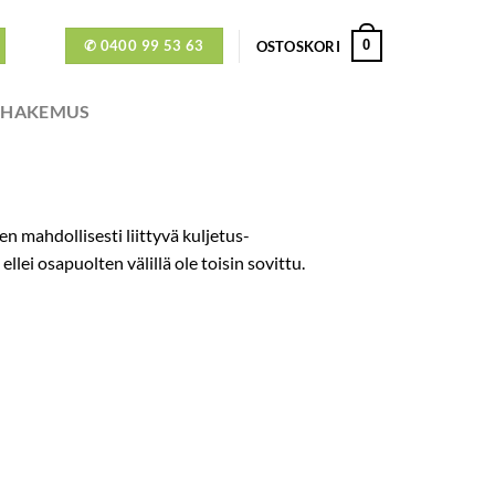
✆ 0400 99 53 63
0
OSTOSKORI
ÖHAKEMUS
n mahdollisesti liittyvä kuljetus­
ei osapuolten välillä ole toisin sovittu.