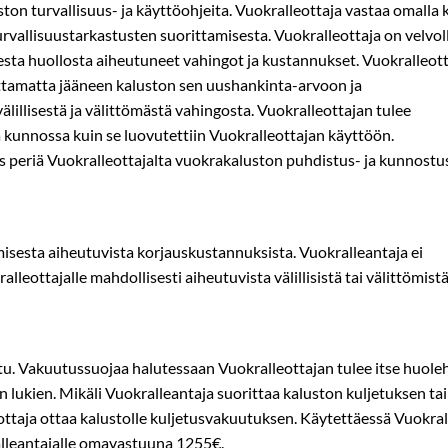
on turvallisuus­- ja käyttöohjeita. Vuokralleottaja vastaa omalla
vallisuustarkastusten suorittamisesta. Vuokralleottaja on velvo
sesta huollosta aiheutuneet vahingot ja kustannukset. Vuokralleo
tamatta jääneen kaluston sen uushankinta­-arvoon ja
lillisestä ja välittömästä vahingosta. Vuokralleottajan tulee
 kunnossa kuin se luovutettiin Vuokralleottajan käyttöön.
us periä Vuokralleottajalta vuokrakaluston puhdistus-­ ja kunnost
isesta aiheutuvista korjauskustannuksista. Vuokralleantaja ei
leottajalle mahdollisesti aiheutuvista välillisistä tai välittömist
tu. Vakuutussuojaa halutessaan Vuokralleottajan tulee itse huol
n lukien. Mikäli Vuokralleantaja suorittaa kaluston kuljetuksen ta
leottaja ottaa kalustolle kuljetusvakuutuksen. Käytettäessä Vuokr
alleantajalle omavastuuna 1255€.