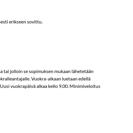
esti erikseen sovittu.
sta tai jolloin se sopimuksen mukaan lähetetään
kralleantajalle. Vuokra-­aikaan luetaan edellä
ä. Uusi vuokrapäivä alkaa kello 9.00. Minimiveloitus