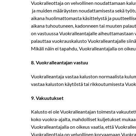
Vuokralleottaja on velvollinen noudattamaan kalust
ja muiden määräysten noudattamisesta sekä työtur
aikana huolimattomasta käsittelystä ja puutteelli
aikana tuhoutuneen, kadonneen tai muuten palaut
on vastuussa Vuokralleantajalle aiheuttamastaan vä
palauttaa vuokrauskalusto Vuokralleantajalle siinä
Mikäli näin ei tapahdu, Vuokralleantajalla on oike
8.​ Vuokralleantajan vastuu
Vuokralleantaja vastaa kaluston normaalista kulum
vastaa kaluston käytöstä tai rikkoutumisesta Vuokral
9.​ Vakuutukset
Kalusto ei ole Vuokralleantajan toimesta vakuutet
koko vuokra­-ajalta, mahdolliset kuljetukset mukaa
Vuokralleantajalla on oikeus vaatia, että Vuokral
Vuokralleottaja on velvollinen korvaamaan Vuokr