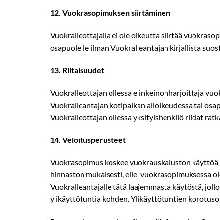
12.​ Vuokrasopimuksen siirtäminen
Vuokralleottajalla ei ole oikeutta siirtää vuokra
osapuolelle ilman Vuokralleantajan kirjallista suo
13.​ Riitaisuudet
Vuokralleottajan ollessa elinkeinonharjoittaja vuo
Vuokralleantajan kotipaikan alioikeudessa tai osap
Vuokralleottajan ollessa yksityishenkilö riidat rat
14.​ Veloitusperusteet
Vuokrasopimus koskee vuokrauskaluston käyttöä y
hinnaston mukaisesti, ellei vuokrasopimuksessa ole 
Vuokralleantajalle tätä laajemmasta käytöstä, joll
ylikäyttötuntia kohden. Ylikäyttötuntien korotus