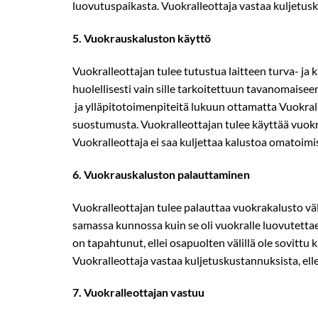
luovutuspaikasta. Vuokralleottaja vastaa kuljetuskust
5.​ Vuokrauskaluston käyttö
Vuokralleottajan tulee tutustua laitteen turva­- ja
huolellisesti vain sille tarkoitettuun tavanomaisee
ja ylläpitotoimenpiteitä lukuun ottamatta Vuokral
suostumusta. Vuokralleottajan tulee käyttää vuo
Vuokralleottaja ei saa kuljettaa kalustoa omatoimise
6.​ Vuokrauskaluston palauttaminen
Vuokralleottajan tulee palauttaa vuokrakalusto v
samassa kunnossa kuin se oli vuokralle luovutetta
on tapahtunut, ellei osapuolten välillä ole sovittu 
Vuokralleottaja vastaa kuljetuskustannuksista, ellei 
7.​ Vuokralleottajan vastuu