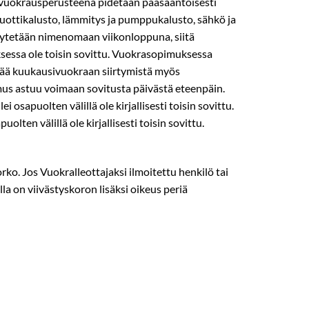
n vuokrausperusteena pidetään pääsääntöisesti
muottikalusto, lämmitys­ ja pumppukalusto, sähkö­ ja
käytetään nimenomaan viikonloppuna, siitä
ksessa ole toisin sovittu. Vuokrasopimuksessa
ytää kuukausivuokraan siirtymistä myös
mus astuu voimaan sovitusta päivästä eteenpäin.
osapuolten välillä ole kirjallisesti toisin sovittu.
lten välillä ole kirjallisesti toisin sovittu.
rko. Jos Vuokralleottajaksi ilmoitettu henkilö tai
a on viivästyskoron lisäksi oikeus periä