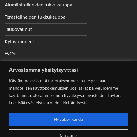
Alumiinitelineiden tukkukauppa
Terästelineiden tukkukauppa
Taukovaunut
Kylpyhuoneet
WC:t
Telineet
Arvostamme yksityisyyttäsi
Nostimet
Käytämme evästeitä tarjotaksemme sinulle parhaan
mahdollisen käyttökokemuksen. Jos jatkat palveluidemme
käyttämistä, oletamme sinun hyväksyvän evästeiden käytön.
Lue lisää evästeistä ja niiden kieltämisestä.
YHTEYSTIEDOT
Helsingin Rakennuskonevuokraus Oy
Sotungintie 449,
Hyväksy kaikki
00890 Helsinki 0400 99 53 63
asiakaspalvelu@rakennuskonevuokraus.fi
Mukauta