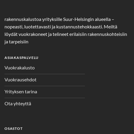
rakennuskalustoa yrityksille Suur-Helsingin alueella –
nopeasti, luotettavasti ja kustannustehokkaasti. Meiltä
löydät vuokrakoneet ja telineet erilaisiin rakennuskohteisiin
ja tarpeisiin
ASIAKASPALVELU
Vuokrakalusto
Vuokrausehdot
Yrityksen tarina
Ota yhteyttä
OSASTOT