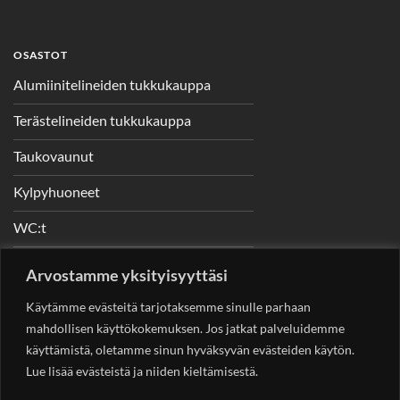
OSASTOT
Alumiinitelineiden tukkukauppa
Terästelineiden tukkukauppa
Taukovaunut
Kylpyhuoneet
WC:t
Telineet
Arvostamme yksityisyyttäsi
Nostimet
Käytämme evästeitä tarjotaksemme sinulle parhaan
mahdollisen käyttökokemuksen. Jos jatkat palveluidemme
käyttämistä, oletamme sinun hyväksyvän evästeiden käytön.
Lue lisää evästeistä ja niiden kieltämisestä.
YHTEYSTIEDOT
Helsingin Rakennuskonevuokraus Oy
Sotungintie 449,