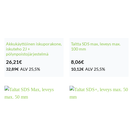
Akkukäyttöinen iskuporakone,
Taltta SDS max, leveys max.
iskuteho 2J +
100 mm
pölynpoistojärjestelmä
26,21
€
8,06
€
32,89
€
ALV 25,5%
10,12
€
ALV 25,5%