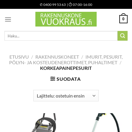
Skip
✆
0400 99 53 63
| ⏱ 07:00-16:00
to
content
0
Etsi:
ETUSIVU
/
RAKENNUSKONEET
/
IMURIT, PESURIT,
PÖLYN- JA KOSTEUDENEROTTIMET, PUHALTIMET
/
KORKEAPAINEPESURIT
SUODATA