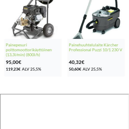
Painepesuri
Painehuuhtelulaite Kärcher
polttomoottorikäyttöinen
Professional Puzzi 10/1 230 V
(13,3l/min) (800l/h)
95,00
€
40,32
€
119,23
€
ALV 25,5%
50,60
€
ALV 25,5%