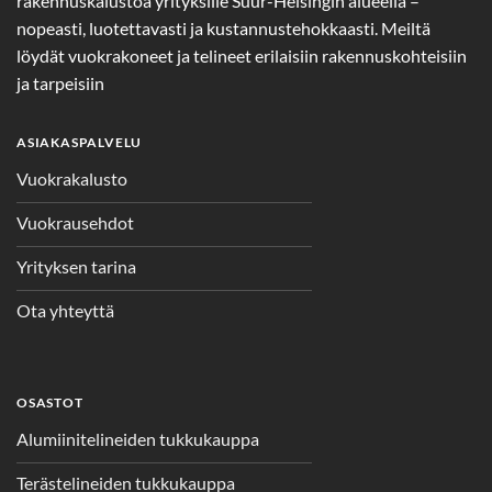
rakennuskalustoa yrityksille Suur-Helsingin alueella –
nopeasti, luotettavasti ja kustannustehokkaasti. Meiltä
löydät vuokrakoneet ja telineet erilaisiin rakennuskohteisiin
ja tarpeisiin
ASIAKASPALVELU
Vuokrakalusto
Vuokrausehdot
Yrityksen tarina
Ota yhteyttä
OSASTOT
Alumiinitelineiden tukkukauppa
Terästelineiden tukkukauppa