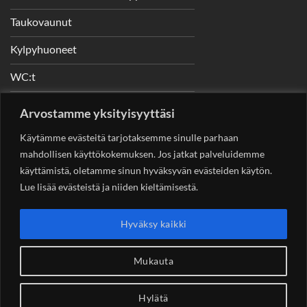
Taukovaunut
Kylpyhuoneet
WC:t
Telineet
Arvostamme yksityisyyttäsi
Nostimet
Käytämme evästeitä tarjotaksemme sinulle parhaan
mahdollisen käyttökokemuksen. Jos jatkat palveluidemme
käyttämistä, oletamme sinun hyväksyvän evästeiden käytön.
Lue lisää evästeistä ja niiden kieltämisestä.
YHTEYSTIEDOT
Helsingin Rakennuskonevuokraus Oy
Sotungintie 449,
Hyväksy kaikki
00890 Helsinki 0400 99 53 63
asiakaspalvelu@rakennuskonevuokraus.fi
Mukauta
Hylätä
Copyright 2026 ©
Rakennuskonevuokraus.fi