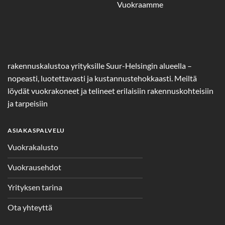
Vuokraamme
rakennuskalustoa yrityksille Suur-Helsingin alueella –
nopeasti, luotettavasti ja kustannustehokkaasti. Meiltä
löydät vuokrakoneet ja telineet erilaisiin rakennuskohteisiin
ja tarpeisiin
ASIAKASPALVELU
Vuokrakalusto
Vuokrausehdot
Yrityksen tarina
Ota yhteyttä