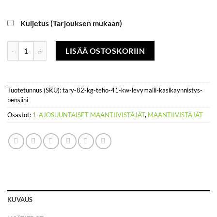
Kuljetus (Tarjouksen mukaan)
Täry 82 kg, teho 4,1 kW, levymalli, käsikäynnistys, bensiini määrä
LISÄÄ OSTOSKORIIN
Tuotetunnus (SKU):
tary-82-kg-teho-41-kw-levymalli-kasikaynnistys-
bensiini
Osastot:
1-AJOSUUNTAISET MAANTIIVISTÄJÄT
,
MAANTIIVISTÄJÄT
KUVAUS