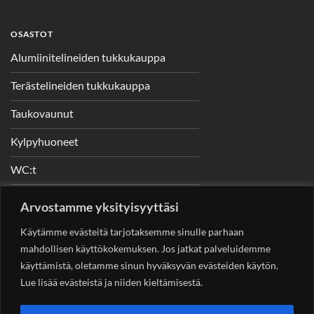
OSASTOT
Alumiinitelineiden tukkukauppa
Terästelineiden tukkukauppa
Taukovaunut
Kylpyhuoneet
WC:t
Telineet
Arvostamme yksityisyyttäsi
Nostimet
Käytämme evästeitä tarjotaksemme sinulle parhaan
mahdollisen käyttökokemuksen. Jos jatkat palveluidemme
käyttämistä, oletamme sinun hyväksyvän evästeiden käytön.
Lue lisää evästeistä ja niiden kieltämisestä.
YHTEYSTIEDOT
Helsingin Rakennuskonevuokraus Oy
Sotungintie 449,