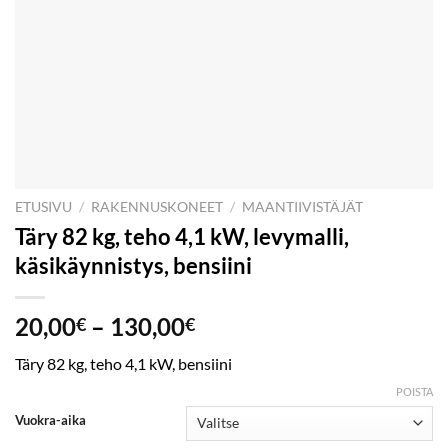
ETUSIVU
/
RAKENNUSKONEET
/
MAANTIIVISTÄJÄT
Täry 82 kg, teho 4,1 kW, levymalli,
käsikäynnistys, bensiini
Hintaluokka:
20,00
–
130,00
€
€
20,00€
Täry 82 kg, teho 4,1 kW, bensiini
-
130,00€
POISTA
Vuokra-aika