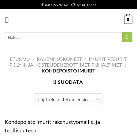
Skip
✆
0400 99 53 63
| ⏱ 07:00-16:00
to
content
0
Etsi:
ETUSIVU
/
RAKENNUSKONEET
/
IMURIT, PESURIT,
PÖLYN- JA KOSTEUDENEROTTIMET, PUHALTIMET
/
KOHDEPOISTO IMURIT
SUODATA
Kohdepoisto imurit rakenustyömaille, ja
teollisuuteen.