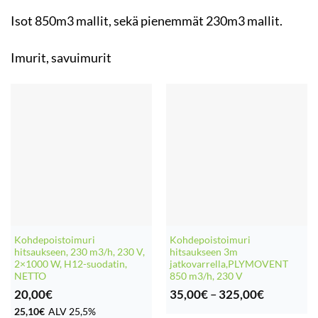
Isot 850m3 mallit, sekä pienemmät 230m3 mallit.
Imurit, savuimurit
Kohdepoistoimuri
Kohdepoistoimuri
hitsaukseen, 230 m3/h, 230 V,
hitsaukseen 3m
2×1000 W, H12-suodatin,
jatkovarrella,PLYMOVENT
NETTO
850 m3/h, 230 V
Hintaluok
20,00
€
35,00
€
–
325,00
€
35,00€
25,10
€
ALV 25,5%
-