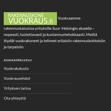
Vuokraamme
rakennuskalustoa yrityksille Suur-Helsingin alueella –
nopeasti, luotettavasti ja kustannustehokkaasti. Meiltä
löydät vuokrakoneet ja telineet erilaisiin rakennuskohteisiin
ja tarpeisiin
ASIAKASPALVELU
Vuokrakalusto
Vuokrausehdot
Yrityksen tarina
Ota yhteyttä