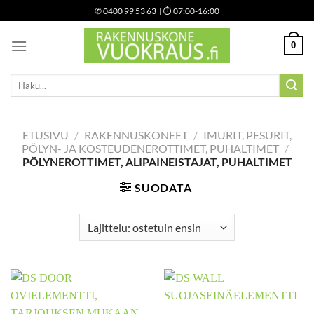
Skip
✆
0400 99 53 63
| ⏱ 07:00-16:00
to
content
0
Etsi:
ETUSIVU
/
RAKENNUSKONEET
/
IMURIT, PESURIT,
PÖLYN- JA KOSTEUDENEROTTIMET, PUHALTIMET
/
PÖLYNEROTTIMET, ALIPAINEISTAJAT, PUHALTIMET
SUODATA