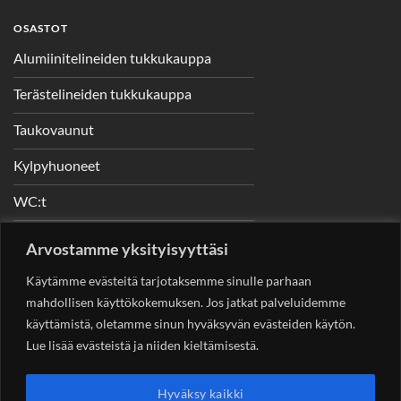
OSASTOT
Alumiinitelineiden tukkukauppa
Terästelineiden tukkukauppa
Taukovaunut
Kylpyhuoneet
WC:t
Telineet
Arvostamme yksityisyyttäsi
Nostimet
Käytämme evästeitä tarjotaksemme sinulle parhaan
mahdollisen käyttökokemuksen. Jos jatkat palveluidemme
käyttämistä, oletamme sinun hyväksyvän evästeiden käytön.
Lue lisää evästeistä ja niiden kieltämisestä.
YHTEYSTIEDOT
Helsingin Rakennuskonevuokraus Oy
Sotungintie 449,
Hyväksy kaikki
00890 Helsinki 0400 99 53 63