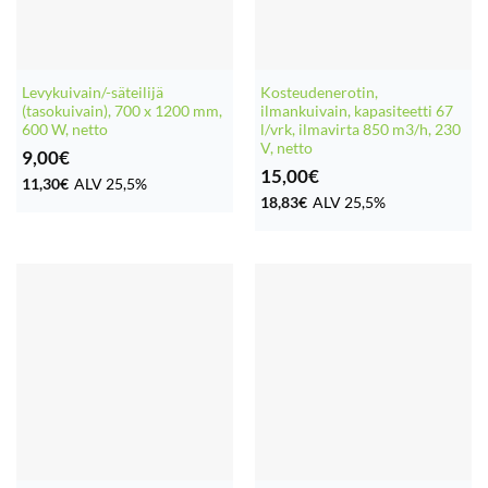
Levykuivain/-säteilijä
Kosteudenerotin,
(tasokuivain), 700 x 1200 mm,
ilmankuivain, kapasiteetti 67
600 W, netto
l/vrk, ilmavirta 850 m3/h, 230
V, netto
9,00
€
15,00
€
11,30
€
ALV 25,5%
18,83
€
ALV 25,5%