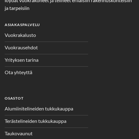
löydät vuokrakoneet ja telineet erilaisiin rakennuskohteisiin
ja tarpeisiin
ASIAKASPALVELU
Vuokrakalusto
Vuokrausehdot
Yrityksen tarina
Ota yhteyttä
OSASTOT
Alumiinitelineiden tukkukauppa
Terästelineiden tukkukauppa
Taukovaunut