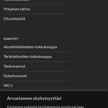
Yrityksen tarina
Ota yhteyttä
OSASTOT
Alumiinitelineiden tukkukauppa
Terästelineiden tukkukauppa
Taukovaunut
Kylpyhuoneet
WC:t
Telineet
Arvostamme yksityisyyttäsi
Nostimet
Käytämme evästeitä tarjotaksemme sinulle parhaan