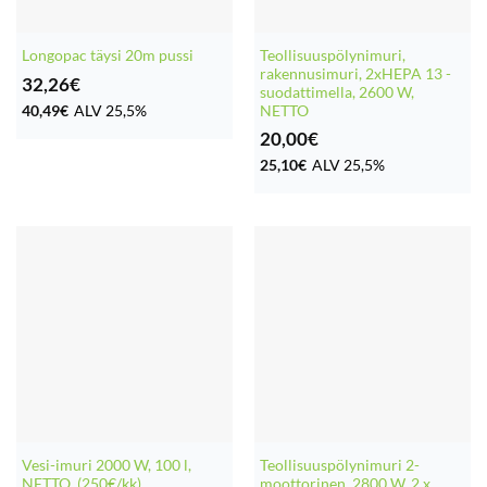
Teollisuuspölynimuri,
Longopac täysi 20m pussi
rakennusimuri, 2xHEPA 13 -
32,26
€
suodattimella, 2600 W,
40,49
€
ALV 25,5%
NETTO
20,00
€
25,10
€
ALV 25,5%
Vesi-imuri 2000 W, 100 l,
Teollisuuspölynimuri 2-
NETTO, (250€/kk)
moottorinen, 2800 W, 2 x