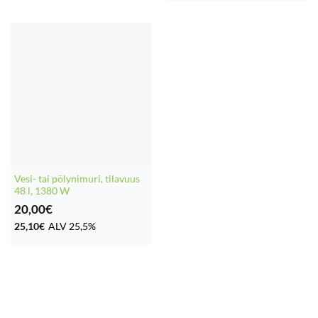
Vesi- tai pölynimuri, tilavuus
48 l, 1380 W
20,00
€
25,10
€
ALV 25,5%