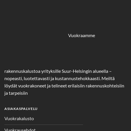
Vuokraamme
rakennuskalustoa yrityksille Suur-Helsingin alueella –
nopeasti, luotettavasti ja kustannustehokkaasti. Meiltä
löydät vuokrakoneet ja telineet erilaisiin rakennuskohteisiin
ja tarpeisiin
ASIAKASPALVELU
Vuokrakalusto
Vuokrausehdot