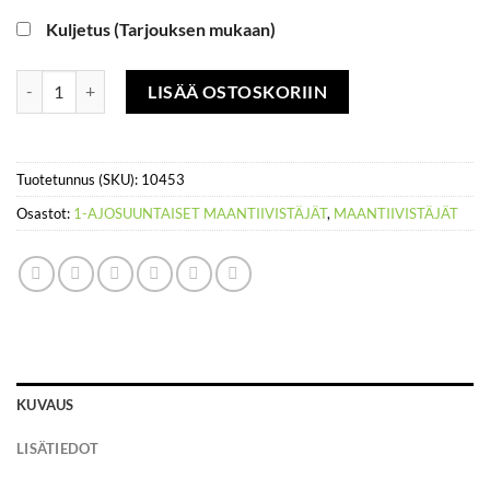
Kuljetus (Tarjouksen mukaan)
Täry 75 kg , sähkökäyttöinen, levymalli 1,1kW määrä
LISÄÄ OSTOSKORIIN
Tuotetunnus (SKU):
10453
Osastot:
1-AJOSUUNTAISET MAANTIIVISTÄJÄT
,
MAANTIIVISTÄJÄT
KUVAUS
LISÄTIEDOT