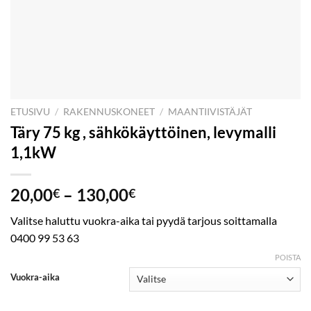
ETUSIVU
/
RAKENNUSKONEET
/
MAANTIIVISTÄJÄT
Täry 75 kg , sähkökäyttöinen, levymalli
1,1kW
Hintaluokka:
20,00
–
130,00
€
€
20,00€
Valitse haluttu vuokra-aika tai pyydä tarjous soittamalla
-
0400 99 53 63
130,00€
POISTA
Vuokra-aika