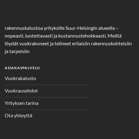
rakennuskalustoa yrityksille Suur-Helsingin alueella –
nopeasti, luotettavasti ja kustannustehokkaasti. Meiltä
löydät vuokrakoneet ja telineet erilaisiin rakennuskohteisiin
ja tarpeisiin
ASIAKASPALVELU
Vuokrakalusto
Vuokrausehdot
Yrityksen tarina
Ota yhteyttä