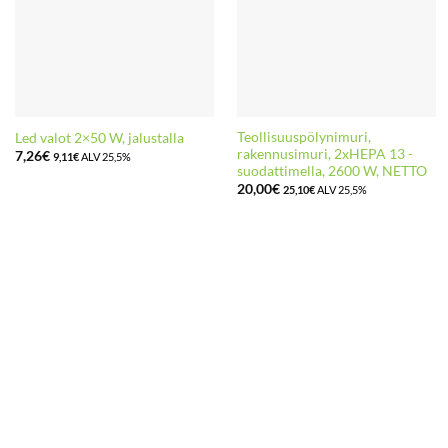
Teollisuuspölynimuri,
Led valot 2×50 W, jalustalla
rakennusimuri, 2xHEPA 13 -
7,26
€
9,11
€
ALV 25,5%
suodattimella, 2600 W, NETTO
20,00
€
25,10
€
ALV 25,5%