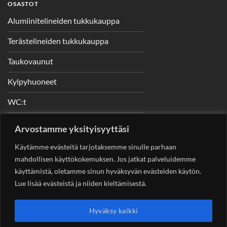
OSASTOT
Alumiinitelineiden tukkukauppa
Terästelineiden tukkukauppa
Taukovaunut
Kylpyhuoneet
WC:t
Telineet
Arvostamme yksityisyyttäsi
Nostimet
Käytämme evästeitä tarjotaksemme sinulle parhaan
mahdollisen käyttökokemuksen. Jos jatkat palveluidemme
käyttämistä, oletamme sinun hyväksyvän evästeiden käytön.
Lue lisää evästeistä ja niiden kieltämisestä.
YHTEYSTIEDOT
Helsingin Rakennuskonevuokraus Oy
Sotungintie 449,
Hyväksy kaikki
00890 Helsinki 0400 99 53 63
asiakaspalvelu@rakennuskonevuokraus.fi