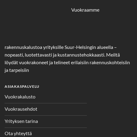
Vuokraamme
rakennuskalustoa yrityksille Suur-Helsingin alueella –
nopeasti, luotettavasti ja kustannustehokkaasti. Meiltä
löydät vuokrakoneet ja telineet erilaisiin rakennuskohteisiin
ja tarpeisiin
ASIAKASPALVELU
Vuokrakalusto
Vuokrausehdot
Yrityksen tarina
Ota yhteyttä