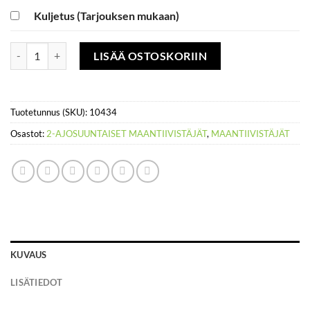
Kuljetus (Tarjouksen mukaan)
Täry 368 kg, sähkökäynnistys, diesel määrä
LISÄÄ OSTOSKORIIN
Tuotetunnus (SKU):
10434
Osastot:
2-AJOSUUNTAISET MAANTIIVISTÄJÄT
,
MAANTIIVISTÄJÄT
KUVAUS
LISÄTIEDOT