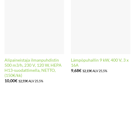
Alipaineistaja ilmanpuhdistin
Lämpöpuhallin 9 kW, 400 V, 3 x
500 m3/h, 230 V, 120 W, HEPA
16A
H13-suodattimella, NETTO,
9,68
€
12,15
€
ALV 25,5%
(150€/kk)
10,00
€
12,55
€
ALV 25,5%