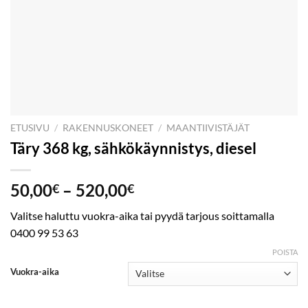
ETUSIVU
/
RAKENNUSKONEET
/
MAANTIIVISTÄJÄT
Täry 368 kg, sähkökäynnistys, diesel
Hintaluokka:
50,00
–
520,00
€
€
50,00€
Valitse haluttu vuokra-aika tai pyydä tarjous soittamalla
-
0400 99 53 63
520,00€
POISTA
Vuokra-aika