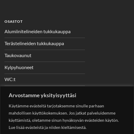
OSASTOT
Alumiinitelineiden tukkukauppa
Terästelineiden tukkukauppa
Taukovaunut
Kylpyhuoneet
WC:t
Telineet
Arvostamme yksityisyyttäsi
Nostimet
Käytämme evästeitä tarjotaksemme sinulle parhaan
mahdollisen käyttökokemuksen. Jos jatkat palveluidemme
käyttämistä, oletamme sinun hyväksyvän evästeiden käytön.
Lue lisää evästeistä ja niiden kieltämisestä.
YHTEYSTIEDOT