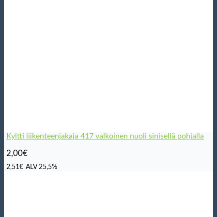
Kyltti liikenteenjakaja 417 valkoinen nuoli sinisellä pohjalla
2,00
€
2,51
€
ALV 25,5%