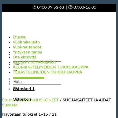
Skip
✆
0400 99 53 63
| ⏱ 07:00-16:00
to
content
Etusivu
Vuokrakalusto
Vuokrausehdot
Yrityksen tarina
Ota yhteyttä
AVOIN TYÖHAKEMUS
Etsi:
ALUMIINITELINEIDEN TUKKUKAUPPA
TERÄSTELINEIDEN TUKKUKAUPPA
✆ 0400 99 53 63
Etsi:
Ostoskori
1
Ostoskori
Etusivu
/
RAKENNUSKONEET
/
SUOJAKAITEET JA AIDAT
Suodata
Näytetään tulokset 1–15 / 21