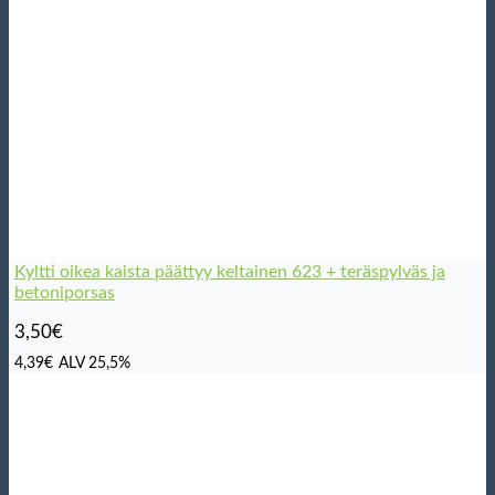
Kyltti oikea kaista päättyy keltainen 623 + teräspylväs ja
betoniporsas
3,50
€
4,39
€
ALV 25,5%