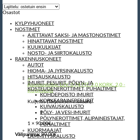
Osastot
KYLPYHUONEET
NOSTIMET
AJETTAVAT SAKSI- JA MASTONOSTIMET
HINATTAVAT NOSTIMET
KUUKULKIJAT
NOSTO- JA SIIRTOKALUSTO
RAKENNUSKONEET
AUTOT
HIOMA- JA JYRSINKALUSTO
HITSAUSKALUSTO
×
IMURIT, PESURIT, PÖLYN- JA
Asennusteline LEV. 0,74 PIT. 2,0 KORK. 2,0 -
KOSTEUDENEROTTIMET, PUHALTIMET
KUUKAUSI
KOHDEPOISTO IMURIT
KORKEAPAINEPESURIT
Kuljetus (Tarjouksen mukaan):
KUIVAUSKALUSTO
1
PÖLY- JA VESI-IMURIT
PÖLYNEROTTIMET, ALIPAINEISTAJAT,
1 ×
90,00
€
PUHALTIMET
KUORMAAJAT
Välisumma:
90,00
€
LÄMMITYSKALUSTO