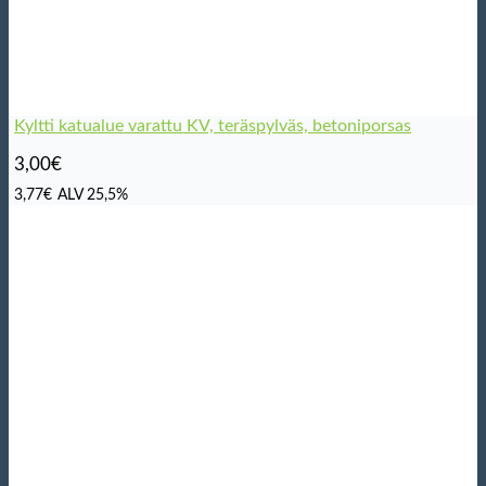
Kyltti katualue varattu KV, teräspylväs, betoniporsas
3,00
€
3,77
€
ALV 25,5%