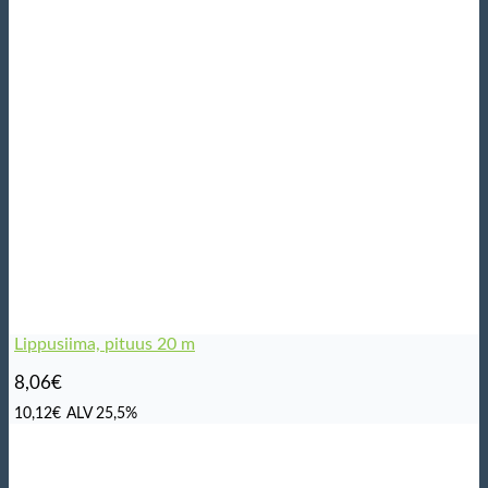
Lippusiima, pituus 20 m
8,06
€
10,12
€
ALV 25,5%