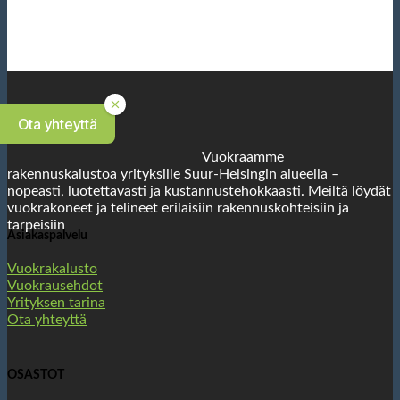
Ota yhteyttä
Vuokraamme
rakennuskalustoa yrityksille Suur-Helsingin alueella –
nopeasti, luotettavasti ja kustannustehokkaasti. Meiltä löydät
vuokrakoneet ja telineet erilaisiin rakennuskohteisiin ja
tarpeisiin
Asiakaspalvelu
Vuokrakalusto
Vuokrausehdot
Yrityksen tarina
Ota yhteyttä
OSASTOT