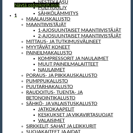
NESTEKAASU
Näytä ostoskori
Kassa
POLTTOÖLJY
SÄHKÖLÄMMITYS
1
MAALAUSKALUSTO
MAANTIIVISTÄJÄT
1-AJOSUUNTAISET MAANTIIVISTÄJÄT
2-AJOSUUNTAISET MAANTIIVISTÄJÄT
MITTAUS- JA TUTKIMUSVÄLINEET
MYYTÄVÄT KONEET
PAINEILMAKALUSTO
KOMPRESSORIT JA NAULAIMET
MUUT PAINEILMALAITTEET
NAULAIMET
PORAUS- JA PIIKKAUSKALUSTO
PUMPPUKALUSTO
PUUTARHAKALUSTO
RAUDOITUS- TUENTA- JA
BETONOINTIKALUSTO
SÄHKÖ- JA VALAISTUSKALUSTO
JATKOKAAPELIT
KESKUKSET JA VIKAVIRTASUOJAT
VALAISIMET
SIRKKELIT, SAHAT JA LEIKKURIT
SUOJAKAITEET JA AIDAT