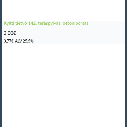
Kyltti tietyö 142, teräspylväs, betoniporsas
3,00
€
3,77
€
ALV 25,5%