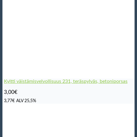
Kyltti väistämisvelvollisuus 231, teräspylväs, betoniporsas
3,00
€
3,77
€
ALV 25,5%