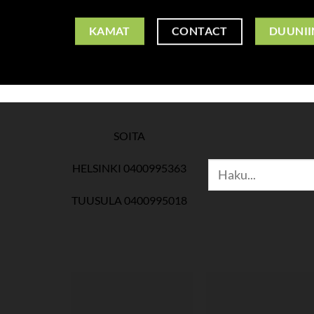
CONTACT
KAMAT
DUUNII
SOITA
Etsi:
HELSINKI 0400995363
TUUSULA 0400995018