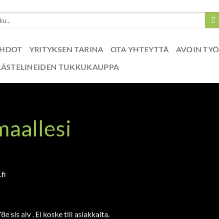
EHDOT
YRITYKSEN TARINA
OTA YHTEYTTÄ
AVOIN TY
RÄSTELINEIDEN TUKKUKAUPPA
maallesi
.fi
s alv . Ei koske tili asiakkaita.