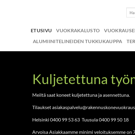
Skip
Etsi:
to
content
ETUSIVU
VUOKRAKALUSTO
VUOKRAUS
ALUMIINITELINEIDEN TUKKUKAUPPA
TE
Kuljetettuna työ
Meiltä saat koneet kuljetettuna ja asennettuna.
Tilaukset asiakaspalvelu@rakennuskonevuokraus
Helsinki 0400 99 53 63 Tuusula 0400 99 50 18
Arvoisa Asiakkaamme minimi veloituksemme on 78e si