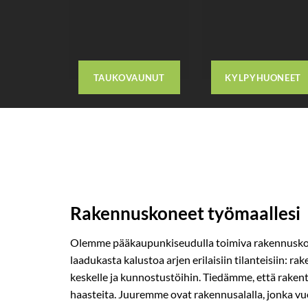
TAUKOVAUNUT
KYLPYHUONEET
Rakennuskoneet työmaallesi
Olemme pääkaupunkiseudulla toimiva rakennusko
laadukasta kalustoa arjen erilaisiin tilanteisiin: r
keskelle ja kunnostustöihin. Tiedämme, että raken
haasteita. Juuremme ovat rakennusalalla, jonka vu