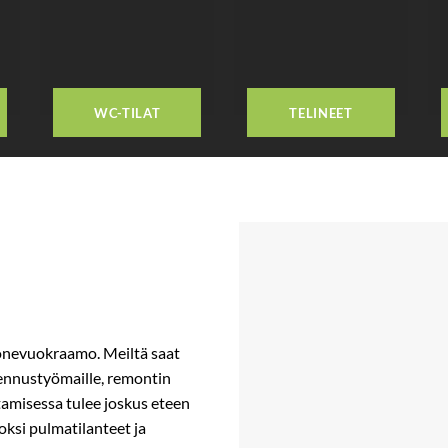
WC-TILAT
TELINEET
nevuokraamo. Meiltä saat
akennustyömaille, remontin
tamisessa tulee joskus eteen
oksi pulmatilanteet ja