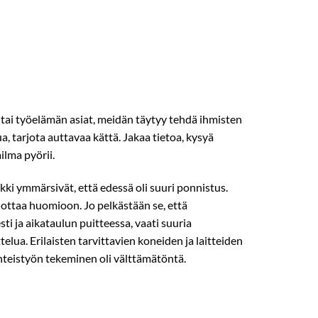
 tai työelämän asiat, meidän täytyy tehdä ihmisten
, tarjota auttavaa kättä. Jakaa tietoa, kysyä
ilma pyörii.
kki ymmärsivät, että edessä oli suuri ponnistus.
ti ottaa huomioon. Jo pelkästään se, että
sti ja aikataulun puitteessa, vaati suuria
elua. Erilaisten tarvittavien koneiden ja laitteiden
yhteistyön tekeminen oli välttämätöntä.