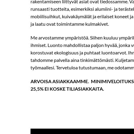
rakentamiseen liittyvät asiat ovat tiedossamme.
runsaasti tuotteita, esimerkiksi alumiini- ja teräste
mobiilisuihkut, kuivakäymälät ja erilaiset koneet ja
ja laatu ovat toimintamme kulmakivet.
Me arvostamme ympäristöä. Siihen kuuluu ympäri
ihmiset. Luonto mahdollistaa paljon hyvää, jonka
korostuvat ekologisuus ja puhtaat luontoarvot. Ihm
tahdomme palvella aina tinkimättömästi. Kuljeta
työmaallesi. Tervetuloa tutustumaan, me odotamm
ARVOISA ASIAKKAAMME. MINIMIVELOITUKSE
25,5% EI KOSKE TILIASIAKKAITA.