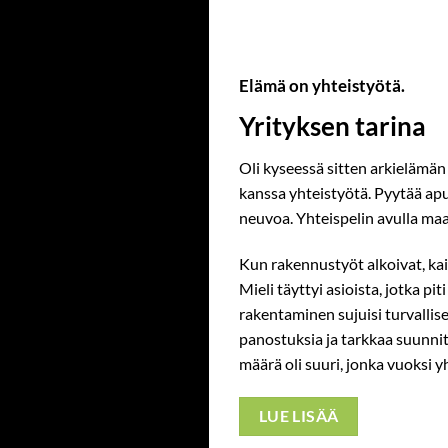
Elämä on yhteistyötä.
Yrityksen tarina
Oli kyseessä sitten arkielämän
kanssa yhteistyötä. Pyytää apua
neuvoa. Yhteispelin avulla maa
Kun rakennustyöt alkoivat, kai
Mieli täyttyi asioista, jotka pi
rakentaminen sujuisi turvallise
panostuksia ja tarkkaa suunnitt
määrä oli suuri, jonka vuoksi 
LUE LISÄÄ