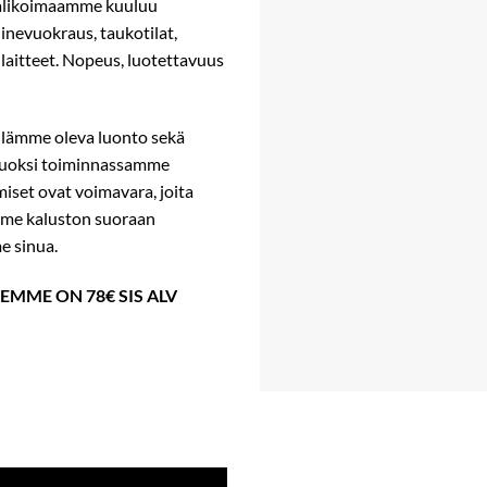
 Valikoimaamme kuuluu
linevuokraus, taukotilat,
 laitteet. Nopeus, luotettavuus
llämme oleva luonto sekä
 vuoksi toiminnassamme
iset ovat voimavara, joita
mme kaluston suoraan
e sinua.
MME ON 78€ SIS ALV