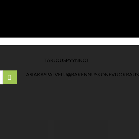
TARJOUSPYYNNÖT
ASIAKASPALVELU@RAKENNUSKONEVUOKRAUS.