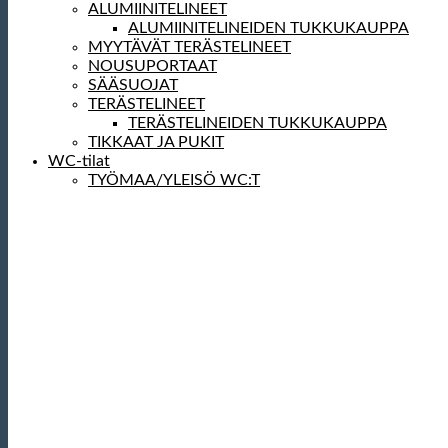
ALUMIINITELINEET
ALUMIINITELINEIDEN TUKKUKAUPPA
MYYTÄVÄT TERÄSTELINEET
NOUSUPORTAAT
SÄÄSUOJAT
TERÄSTELINEET
TERÄSTELINEIDEN TUKKUKAUPPA
TIKKAAT JA PUKIT
WC-tilat
TYÖMAA/YLEISÖ WC:T