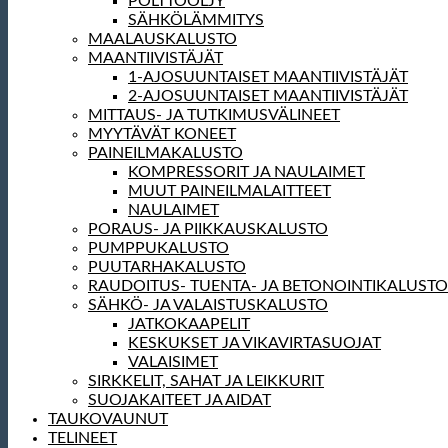
POLTTOÖLJY
SÄHKÖLÄMMITYS
MAALAUSKALUSTO
MAANTIIVISTÄJÄT
1-AJOSUUNTAISET MAANTIIVISTÄJÄT
2-AJOSUUNTAISET MAANTIIVISTÄJÄT
MITTAUS- JA TUTKIMUSVÄLINEET
MYYTÄVÄT KONEET
PAINEILMAKALUSTO
KOMPRESSORIT JA NAULAIMET
MUUT PAINEILMALAITTEET
NAULAIMET
PORAUS- JA PIIKKAUSKALUSTO
PUMPPUKALUSTO
PUUTARHAKALUSTO
RAUDOITUS- TUENTA- JA BETONOINTIKALUSTO
SÄHKÖ- JA VALAISTUSKALUSTO
JATKOKAAPELIT
KESKUKSET JA VIKAVIRTASUOJAT
VALAISIMET
SIRKKELIT, SAHAT JA LEIKKURIT
SUOJAKAITEET JA AIDAT
TAUKOVAUNUT
TELINEET