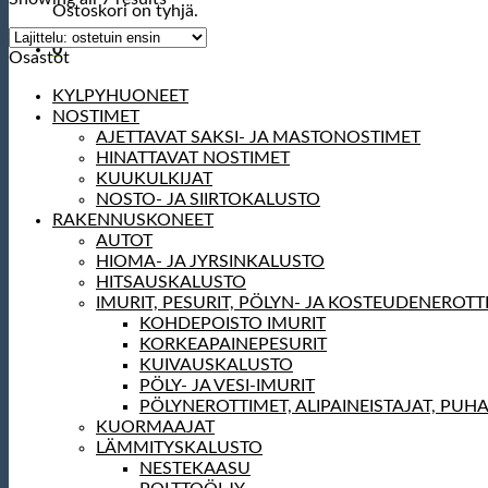
Ostoskori on tyhjä.
0
Osastot
KYLPYHUONEET
NOSTIMET
AJETTAVAT SAKSI- JA MASTONOSTIMET
HINATTAVAT NOSTIMET
KUUKULKIJAT
NOSTO- JA SIIRTOKALUSTO
RAKENNUSKONEET
AUTOT
HIOMA- JA JYRSINKALUSTO
HITSAUSKALUSTO
IMURIT, PESURIT, PÖLYN- JA KOSTEUDENEROTT
KOHDEPOISTO IMURIT
KORKEAPAINEPESURIT
KUIVAUSKALUSTO
PÖLY- JA VESI-IMURIT
PÖLYNEROTTIMET, ALIPAINEISTAJAT, PUH
KUORMAAJAT
LÄMMITYSKALUSTO
NESTEKAASU