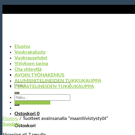
Skip
to
content
Etusivu
Vuokrakalusto
Vuokrausehdot
Yrityksen tarina
Ota yhteyttä
AVOIN TYÖHAKEMUS
ALUMIINITELINEIDEN TUKKUKAUPPA
Etsi:
TERÄSTELINEIDEN TUKKUKAUPPA
Etsi:
✆ 0400 99 53 63
Ostoskori
0
Etusivu
/
Tuotteet avainsanalla “maantiivistystyöt”
Suodata
Ostoskori
Showing all 7 results