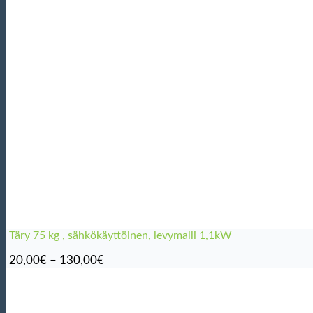
Täry 75 kg , sähkökäyttöinen, levymalli 1,1kW
Hintaluokka:
20,00
€
–
130,00
€
20,00€
-
130,00€