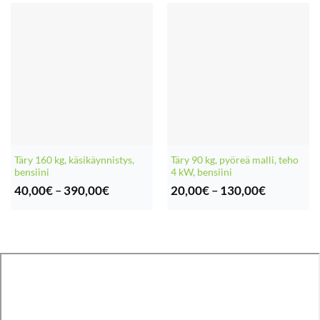
Täry 160 kg, käsikäynnistys,
Täry 90 kg, pyöreä malli, teho
bensiini
4 kW, bensiini
Hintaluokka:
Hintaluok
40,00
€
–
390,00
€
20,00
€
–
130,00
€
40,00€
20,00€
-
-
390,00€
130,00€