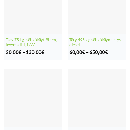
Täry 75 kg , sähkökäyttöinen,
Täry 495 kg, sähkökäynnistys,
levymalli 1,1kW
diesel
Hintaluokka:
Hintaluok
20,00
€
–
130,00
€
60,00
€
–
650,00
€
20,00€
60,00€
-
-
130,00€
650,00€