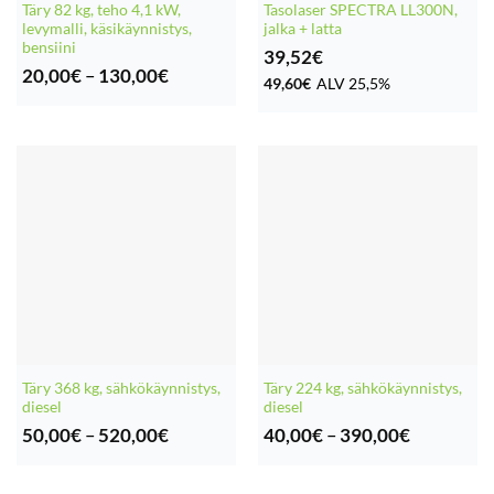
Täry 82 kg, teho 4,1 kW,
Tasolaser SPECTRA LL300N,
levymalli, käsikäynnistys,
jalka + latta
bensiini
39,52
€
Hintaluokka:
20,00
€
–
130,00
€
49,60
€
ALV 25,5%
20,00€
-
130,00€
Täry 368 kg, sähkökäynnistys,
Täry 224 kg, sähkökäynnistys,
diesel
diesel
Hintaluokka:
Hintaluok
50,00
€
–
520,00
€
40,00
€
–
390,00
€
50,00€
40,00€
-
-
520,00€
390,00€