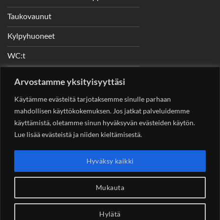
Taukovaunut
Kylpyhuoneet
WC:t
Telineet
Arvostamme yksityisyyttäsi
Nostimet
Käytämme evästeitä tarjotaksemme sinulle parhaan
mahdollisen käyttökokemuksen. Jos jatkat palveluidemme
käyttämistä, oletamme sinun hyväksyvän evästeiden käytön.
Lue lisää evästeistä ja niiden kieltämisestä.
YHTEYSTIEDOT
Helsingin Rakennuskonevuokraus Oy
Sotungintie 449,
Hyväksy kaikki
00890 Helsinki 0400 99 53 63
asiakaspalvelu@rakennuskonevuokraus.fi
Mukauta
Hylätä