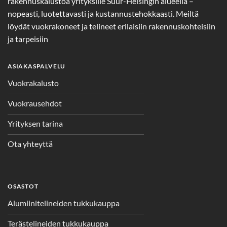
rakennuskalustoa yrityksille Suur-Helsingin alueella –
nopeasti, luotettavasti ja kustannustehokkaasti. Meiltä
löydät vuokrakoneet ja telineet erilaisiin rakennuskohteisiin
ja tarpeisiin
ASIAKASPALVELU
Vuokrakalusto
Vuokrausehdot
Yrityksen tarina
Ota yhteyttä
OSASTOT
Alumiinitelineiden tukkukauppa
Terästelineiden tukkukauppa