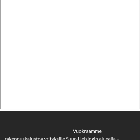
Vuokraamme
rakennuskalustoa yrityksille Suur-Helsingin alueella –