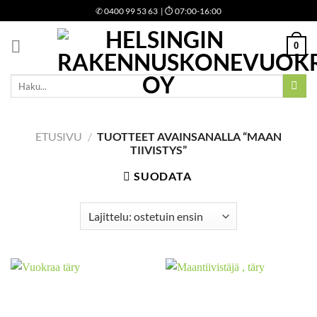
Skip
✆
0400 99 53 63
| ⏱ 07:00-16:00
to
content
0
Etsi:
ETUSIVU
/
TUOTTEET AVAINSANALLA “MAAN
TIIVISTYS”
SUODATA