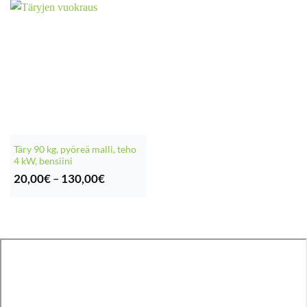
Täry 90 kg, pyöreä malli, teho
4 kW, bensiini
Hintaluokka:
20,00
€
–
130,00
€
20,00€
-
130,00€