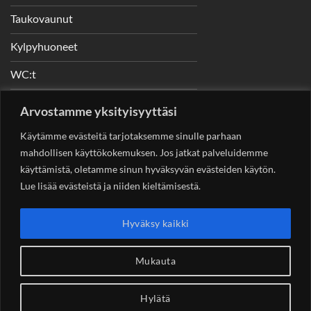
Taukovaunut
Kylpyhuoneet
WC:t
Telineet
Arvostamme yksityisyyttäsi
Nostimet
Käytämme evästeitä tarjotaksemme sinulle parhaan
mahdollisen käyttökokemuksen. Jos jatkat palveluidemme
käyttämistä, oletamme sinun hyväksyvän evästeiden käytön.
Lue lisää evästeistä ja niiden kieltämisestä.
YHTEYSTIEDOT
Helsingin Rakennuskonevuokraus Oy
Sotungintie 449,
Hyväksy kaikki
00890 Helsinki 0400 99 53 63
asiakaspalvelu@rakennuskonevuokraus.fi
Mukauta
Hylätä
Copyright 2026 ©
Rakennuskonevuokraus.fi