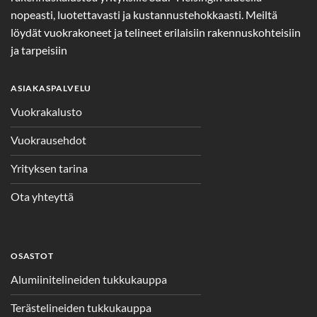
nopeasti, luotettavasti ja kustannustehokkaasti. Meiltä
löydät vuokrakoneet ja telineet erilaisiin rakennuskohteisiin
ja tarpeisiin
ASIAKASPALVELU
Vuokrakalusto
Vuokrausehdot
Yrityksen tarina
Ota yhteyttä
OSASTOT
Alumiinitelineiden tukkukauppa
Terästelineiden tukkukauppa