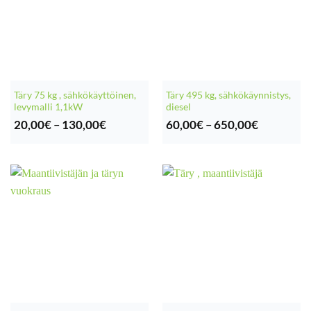
Täry 75 kg , sähkökäyttöinen,
Täry 495 kg, sähkökäynnistys,
levymalli 1,1kW
diesel
Hintaluokka:
Hintaluok
20,00
€
–
130,00
€
60,00
€
–
650,00
€
20,00€
60,00€
-
-
130,00€
650,00€