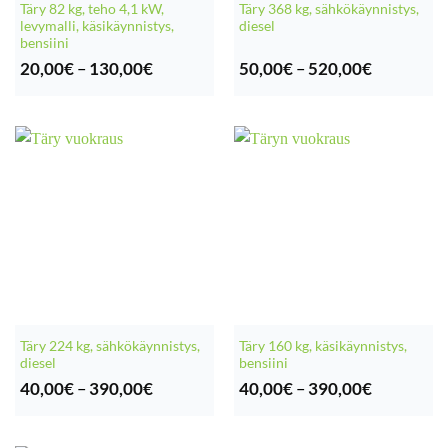
Täry 82 kg, teho 4,1 kW,
Täry 368 kg, sähkökäynnistys,
levymalli, käsikäynnistys,
diesel
bensiini
Hintaluokka:
Hintaluok
20,00
€
–
130,00
€
50,00
€
–
520,00
€
20,00€
50,00€
-
-
130,00€
520,00€
Täry 224 kg, sähkökäynnistys,
Täry 160 kg, käsikäynnistys,
diesel
bensiini
Hintaluokka:
Hintaluok
40,00
€
–
390,00
€
40,00
€
–
390,00
€
40,00€
40,00€
-
-
390,00€
390,00€