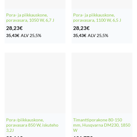
Pora- ja piikkauskone,
Pora- ja piikkauskone,
poravasara, 1050 W, 6,7 J
poravasara, 1100 W, 6,5 J
28,23
€
28,23
€
35,43
€
ALV 25,5%
35,43
€
ALV 25,5%
Pora-/piikkauskone,
Timanttiporakone 80-150
poravasara 850 W, iskuteho
mm, Husqvarna DM230, 1850
3,2J
W