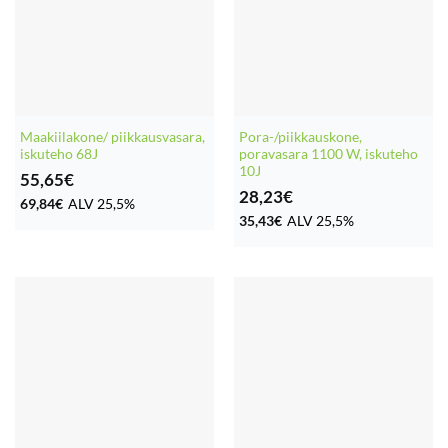
Maakiilakone/ piikkausvasara,
Pora-/piikkauskone,
iskuteho 68J
poravasara 1100 W, iskuteho
10J
55,65
€
28,23
€
69,84
€
ALV 25,5%
35,43
€
ALV 25,5%