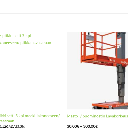
iikki setti 3 kpl maakiilakoneeseen/
Masto- / puominostin Lavakorkeu
vasaraan
Hintaluokka:
30,00
€
–
300,00
€
0,12
€
ALV 25,5%