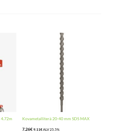
s 4.72m
Kovametalliterä 20-40 mm SDS MAX
7,26
€
9,11
€
ALV 25,5%