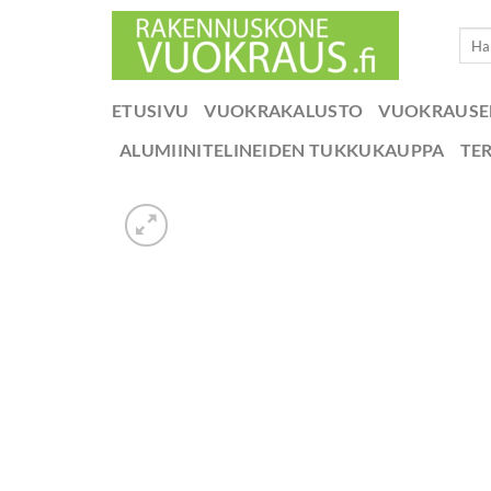
Skip
Etsi:
to
content
ETUSIVU
VUOKRAKALUSTO
VUOKRAUS
ALUMIINITELINEIDEN TUKKUKAUPPA
TE