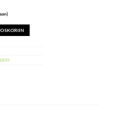
aan)
kuteho 68J määrä
TOSKORIIN
LUSTO