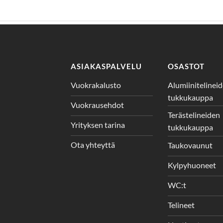
ASIAKASPALVELU
OSASTOT
Vuokrakalusto
Alumiinitelinei
tukkukauppa
Vuokrausehdot
Terästelineiden
Yrityksen tarina
tukkukauppa
Ota yhteyttä
Taukovaunut
Kylpyhuoneet
WC:t
Telineet