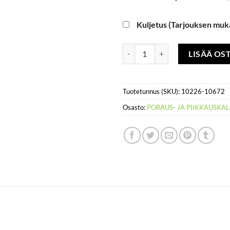
Kuljetus (Tarjouksen muk
Maakiilakone/ piikkausvasara, is
LISÄÄ OS
Tuotetunnus (SKU):
10226-10672
Osasto:
PORAUS- JA PIIKKAUSKA