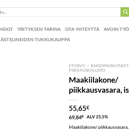
EHDOT
YRITYKSEN TARINA
OTA YHTEYTTÄ
AVOIN TY
RÄSTELINEIDEN TUKKUKAUPPA
ETUSIVU
/
RAKENNUSKONEET
PIIKKAUSKALUSTO
Maakiilakone/
piikkausvasara, i
55,65
€
69,84
€
ALV 25,5%
Maakiilakone/ piikkausvasara,