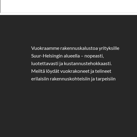
Vuokraamme rakennuskalustoa yrityksille
Suur-Helsingin alueella – nopeasti,
luotettavasti ja kustannustehokkaasti.
Meiltä löydät vuokrakoneet ja telineet
erilaisiin rakennuskohteisiin ja tarpeisiin