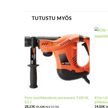
TUTUSTU MYÖS
sara, 1050 W,
Pora- ja piikkauskone, poravasara, 1100 W,
Kiila + p
6,5 J
piikkaus
28,23
€
24,00
€
35,43
€
ALV 25,5%
3