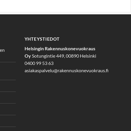
YHTEYSTIEDOT
Helsingin Rakennuskonevuokraus
den
Oy
Sotungintie 449, 00890 Helsinki
0400 99 53 63
asiakaspalvelu@rakennuskonevuokraus.fi