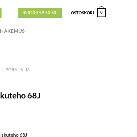
✆ 0400 99 53 63
0
OSTOSKORI
ÖHAKEMUS
/
PORAUS- JA
skuteho 68J
 iskuteho 68J