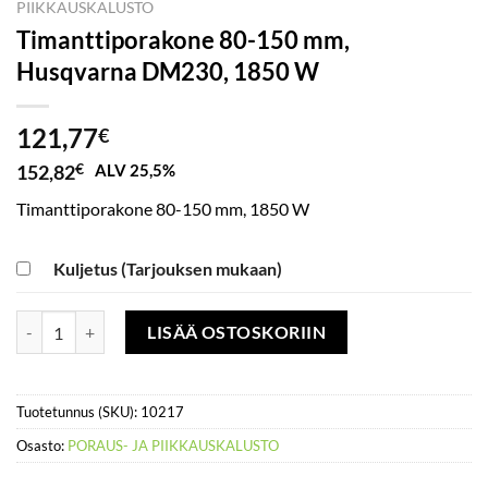
PIIKKAUSKALUSTO
Timanttiporakone 80-150 mm,
Husqvarna DM230, 1850 W
121,77
€
152,82
€
ALV 25,5%
Timanttiporakone 80-150 mm, 1850 W
Kuljetus (Tarjouksen mukaan)
Timanttiporakone 80-150 mm, Husqvarna DM230, 1850 W määrä
LISÄÄ OSTOSKORIIN
Tuotetunnus (SKU):
10217
Osasto:
PORAUS- JA PIIKKAUSKALUSTO