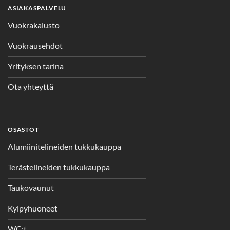
ASIAKASPALVELU
Vuokrakalusto
Vuokrausehdot
Yrityksen tarina
Ota yhteyttä
OSASTOT
Alumiinitelineiden tukkukauppa
Terästelineiden tukkukauppa
Taukovaunut
Kylpyhuoneet
WC:t