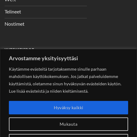
Telineet
Nostimet
YHTEYSTIEDOT
Arvostamme yksityisyyttäsi
Helsingin Rakennuskonevuokraus Oy
Sotungintie 449,
00890 Helsinki 0400 99 53 63
Käytämme evästeitä tarjotaksemme sinulle parhaan
asiakaspalvelu@rakennuskonevuokraus.fi
mahdollisen käyttökokemuksen. Jos jatkat palveluidemme
käyttämistä, oletamme sinun hyväksyvän evästeiden käytön.
Lue lisää evästeistä ja niiden kieltämisestä.
Copyright 2026 ©
Rakennuskonevuokraus.fi
Hyväksy kaikki
Mukauta