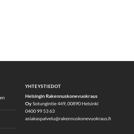
YHTEYSTIEDOT
Helsingin Rakennuskonevuokraus
den
Oy
Sotungintie 449, 00890 Helsinki
0400 99 53 63
asiakaspalvelu@rakennuskonevuokraus.fi