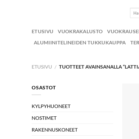
Skip
Etsi:
to
content
ETUSIVU
VUOKRAKALUSTO
VUOKRAUS
ALUMIINITELINEIDEN TUKKUKAUPPA
TE
ETUSIVU
/
TUOTTEET AVAINSANALLA “LATTI
OSASTOT
KYLPYHUONEET
NOSTIMET
RAKENNUSKONEET