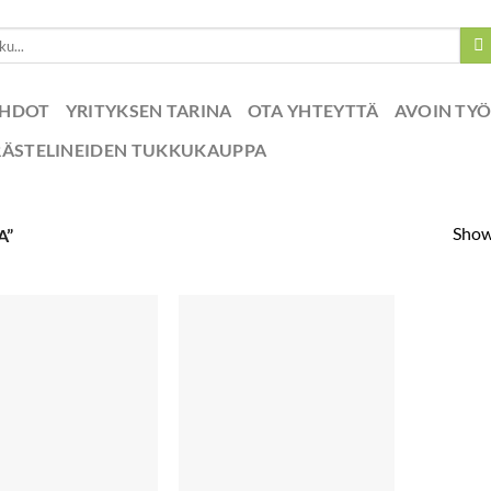
EHDOT
YRITYKSEN TARINA
OTA YHTEYTTÄ
AVOIN TY
RÄSTELINEIDEN TUKKUKAUPPA
Showi
A”