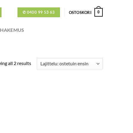
✆ 0400 99 53 63
0
OSTOSKORI
ÖHAKEMUS
ng all 2 results