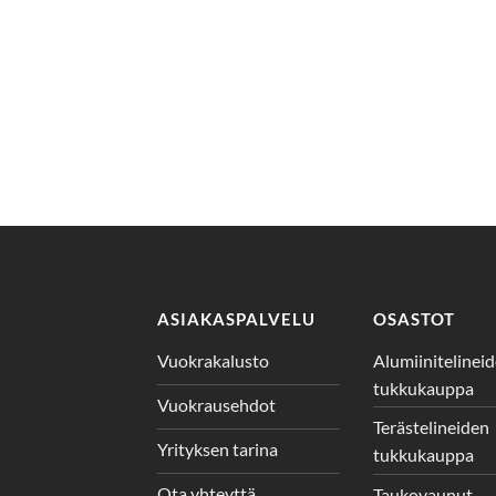
ASIAKASPALVELU
OSASTOT
Vuokrakalusto
Alumiinitelinei
tukkukauppa
Vuokrausehdot
Terästelineiden
Yrityksen tarina
tukkukauppa
Ota yhteyttä
Taukovaunut