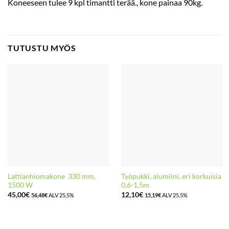
Koneeseen tulee 9 kpl timantti terää., kone painaa 90kg.
TUTUSTU MYÖS
Lattianhiomakone 330 mm,
Työpukki, alumiini, eri korkuisia
1500 W
0,6-1,5m
45,00
€
12,10
€
56,48
€
ALV 25,5%
15,19
€
ALV 25,5%