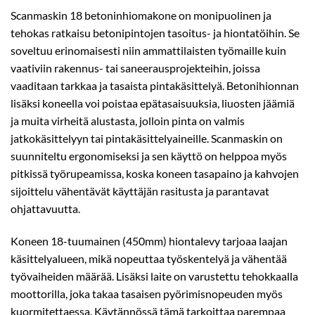
Scanmaskin 18 betoninhiomakone on monipuolinen ja
tehokas ratkaisu betonipintojen tasoitus- ja hiontatöihin. Se
soveltuu erinomaisesti niin ammattilaisten työmaille kuin
vaativiin rakennus- tai saneerausprojekteihin, joissa
vaaditaan tarkkaa ja tasaista pintakäsittelyä. Betonihionnan
lisäksi koneella voi poistaa epätasaisuuksia, liuosten jäämiä
ja muita virheitä alustasta, jolloin pinta on valmis
jatkokäsittelyyn tai pintakäsittelyaineille. Scanmaskin on
suunniteltu ergonomiseksi ja sen käyttö on helppoa myös
pitkissä työrupeamissa, koska koneen tasapaino ja kahvojen
sijoittelu vähentävät käyttäjän rasitusta ja parantavat
ohjattavuutta.
Koneen 18-tuumainen (450mm) hiontalevy tarjoaa laajan
käsittelyalueen, mikä nopeuttaa työskentelyä ja vähentää
työvaiheiden määrää. Lisäksi laite on varustettu tehokkaalla
moottorilla, joka takaa tasaisen pyörimisnopeuden myös
kuormitettaessa. Käytännössä tämä tarkoittaa parempaa