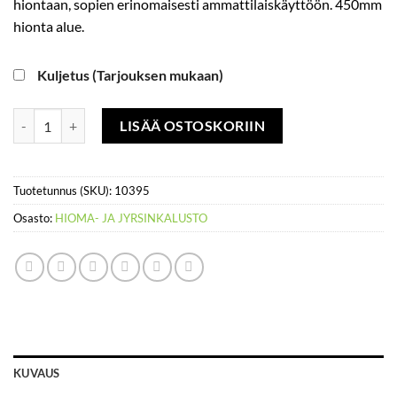
hiontaan, sopien erinomaisesti ammattilaiskäyttöön. 450mm
hionta alue.
Kuljetus (Tarjouksen mukaan)
Lattianhiomakone 450 mm, 2200 W määrä
LISÄÄ OSTOSKORIIN
Tuotetunnus (SKU):
10395
Osasto:
HIOMA- JA JYRSINKALUSTO
KUVAUS