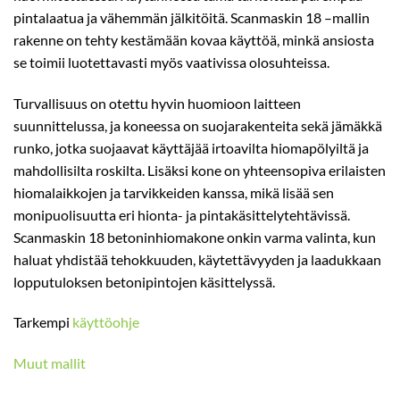
pintalaatua ja vähemmän jälkitöitä. Scanmaskin 18 –mallin
rakenne on tehty kestämään kovaa käyttöä, minkä ansiosta
se toimii luotettavasti myös vaativissa olosuhteissa.
Turvallisuus on otettu hyvin huomioon laitteen
suunnittelussa, ja koneessa on suojarakenteita sekä jämäkkä
runko, jotka suojaavat käyttäjää irtoavilta hiomapölyiltä ja
mahdollisilta roskilta. Lisäksi kone on yhteensopiva erilaisten
hiomalaikkojen ja tarvikkeiden kanssa, mikä lisää sen
monipuolisuutta eri hionta- ja pintakäsittelytehtävissä.
Scanmaskin 18 betoninhiomakone onkin varma valinta, kun
haluat yhdistää tehokkuuden, käytettävyyden ja laadukkaan
lopputuloksen betonipintojen käsittelyssä.
Tarkempi
käyttöohje
Muut mallit