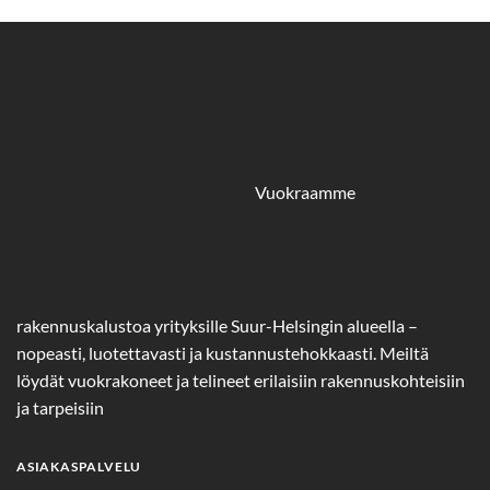
Vuokraamme
rakennuskalustoa yrityksille Suur-Helsingin alueella –
nopeasti, luotettavasti ja kustannustehokkaasti. Meiltä
löydät vuokrakoneet ja telineet erilaisiin rakennuskohteisiin
ja tarpeisiin
ASIAKASPALVELU