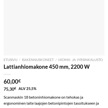
ETUSIVU
/
RAKENNUSKONEET
/
HIOMA- JA JYRSINKALUSTO
Lattianhiomakone 450 mm, 2200 W
60,00
€
75,30
€
ALV 25,5%
Scanmaskin 18 betoninhiomakone on tehokas ja
ergonominen laite laajojen betonipintojen tasoitukseen ja