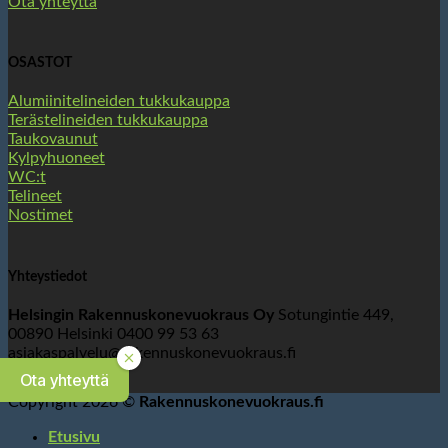
Ota yhteyttä
OSASTOT
Alumiinitelineiden tukkukauppa
Terästelineiden tukkukauppa
Taukovaunut
Kylpyhuoneet
WC:t
Telineet
Nostimet
Yhteystiedot
Helsingin Rakennuskonevuokraus Oy
Sotungintie 449,
00890 Helsinki 0400 99 53 63
asiakaspalvelu@rakennuskonevuokraus.fi
Ota yhteyttä
Copyright 2026 ©
Rakennuskonevuokraus.fi
Etusivu