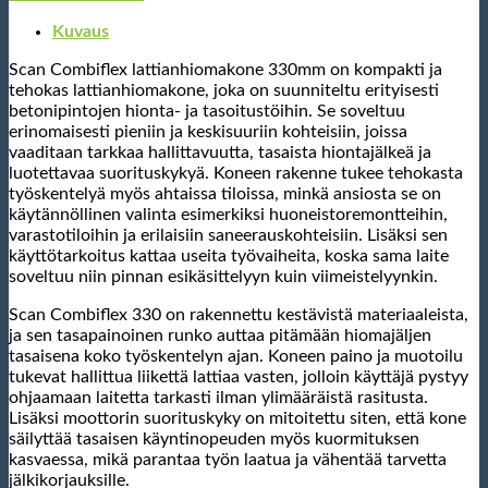
W
määrä
Kuvaus
Scan Combiflex lattianhiomakone 330mm on kompakti ja
tehokas lattianhiomakone, joka on suunniteltu erityisesti
betonipintojen hionta- ja tasoitustöihin. Se soveltuu
erinomaisesti pieniin ja keskisuuriin kohteisiin, joissa
vaaditaan tarkkaa hallittavuutta, tasaista hiontajälkeä ja
luotettavaa suorituskykyä. Koneen rakenne tukee tehokasta
työskentelyä myös ahtaissa tiloissa, minkä ansiosta se on
käytännöllinen valinta esimerkiksi huoneistoremontteihin,
varastotiloihin ja erilaisiin saneerauskohteisiin. Lisäksi sen
käyttötarkoitus kattaa useita työvaiheita, koska sama laite
soveltuu niin pinnan esikäsittelyyn kuin viimeistelyynkin.
Scan Combiflex 330 on rakennettu kestävistä materiaaleista,
ja sen tasapainoinen runko auttaa pitämään hiomajäljen
tasaisena koko työskentelyn ajan. Koneen paino ja muotoilu
tukevat hallittua liikettä lattiaa vasten, jolloin käyttäjä pystyy
ohjaamaan laitetta tarkasti ilman ylimääräistä rasitusta.
Lisäksi moottorin suorituskyky on mitoitettu siten, että kone
säilyttää tasaisen käyntinopeuden myös kuormituksen
kasvaessa, mikä parantaa työn laatua ja vähentää tarvetta
jälkikorjauksille.