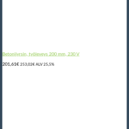
Betonijyrsin, työleveys 200 mm, 230 V
201,61
€
253,02
€
ALV 25,5%