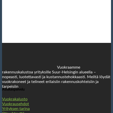
Vuokraamme
rakennuskalustoa yrityksille Suur-Helsingin alueella –
nopeasti, luotettavasti ja kustannustehokkaasti. Meiltä löydät
vuokrakoneet ja telineet erilaisiin rakennuskohteisiin ja
tarpeisiin
Asiakaspalvelu
Vuokrakalusto
Vuokrausehdot
Yrityksen tarina