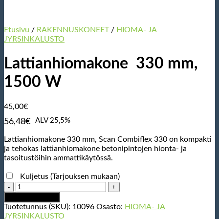
Etusivu
/
RAKENNUSKONEET
/
HIOMA- JA
JYRSINKALUSTO
Lattianhiomakone 330 mm,
1500 W
45,00
€
ALV 25,5%
56,48
€
Lattianhiomakone 330 mm, Scan Combiflex 330 on kompakti
ja tehokas lattianhiomakone betonipintojen hionta- ja
tasoitustöihin ammattikäytössä.
Kuljetus (Tarjouksen mukaan)
Lattianhiomakone
330
Lisää ostoskoriin
mm,
Tuotetunnus (SKU):
10096
Osasto:
HIOMA- JA
1500
JYRSINKALUSTO