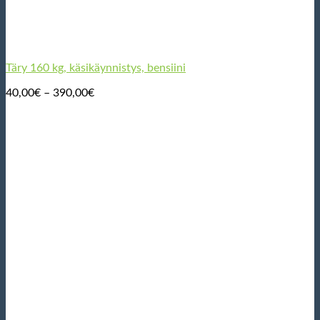
Täry 160 kg, käsikäynnistys, bensiini
Hintaluokka:
40,00
€
–
390,00
€
40,00€
-
390,00€