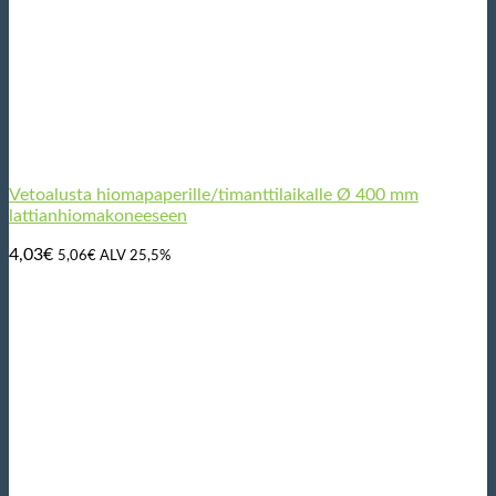
Vetoalusta hiomapaperille/timanttilaikalle Ø 400 mm
lattianhiomakoneeseen
4,03
€
5,06
€
ALV 25,5%