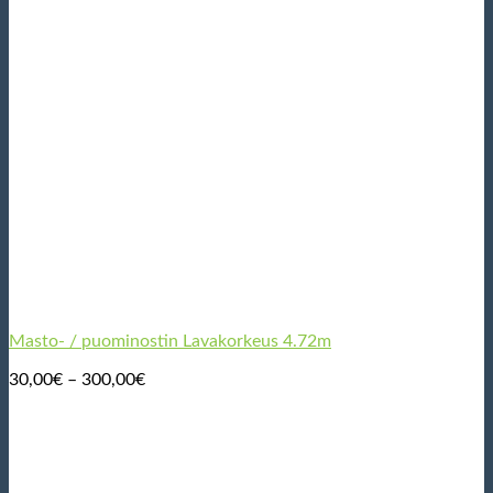
Masto- / puominostin Lavakorkeus 4.72m
Hintaluokka:
30,00
€
–
300,00
€
30,00€
-
300,00€