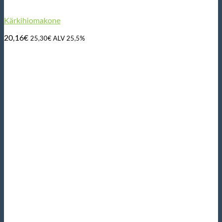
Kärkihiomakone
20,16
€
25,30
€
ALV 25,5%