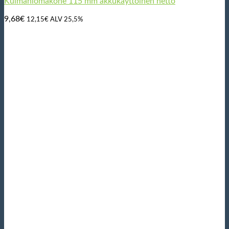
Kulmahiomakone 115 mm akkukäyttöinen netto
9,68
€
12,15
€
ALV 25,5%