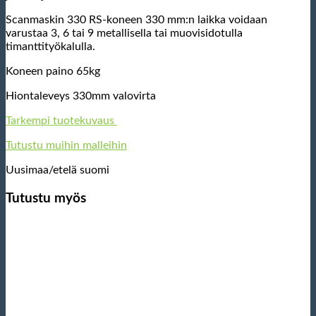
Scanmaskin 330 RS-koneen 330 mm:n laikka voidaan
varustaa 3, 6 tai 9 metallisella tai muovisidotulla
timanttityökalulla.
Koneen paino 65kg
Hiontaleveys 330mm valovirta
Tarkempi tuotekuvaus
Tutustu muihin malleihin
Uusimaa/etelä suomi
Tutustu myös