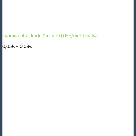
Työmaa-aita, kork. 2m, alk 0,05e/metri/päivä
Hintaluokka:
0,05
€
–
0,08
€
0,05€
-
0,08€