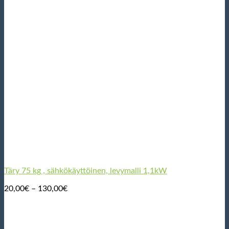
Täry 75 kg , sähkökäyttöinen, levymalli 1,1kW
Hintaluokka:
20,00
€
–
130,00
€
20,00€
-
130,00€