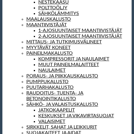
NESTEKAASU
POLTTOÖLJY
SÄHKÖLÄMMITYS
MAALAUSKALUSTO
MAANTIIVISTÄJÄT
1-AJOSUUNTAISET MAANTIIVISTÄJÄT
2-AJOSUUNTAISET MAANTIIVISTÄJÄT
MITTAUS- JA TUTKIMUSVÄLINEET
MYYTÄVÄT KONEET
PAINEILMAKALUSTO
KOMPRESSORIT JA NAULAIMET
MUUT PAINEILMALAITTEET
NAULAIMET
PORAUS- JA PIIKKAUSKALUSTO
PUMPPUKALUSTO
PUUTARHAKALUSTO
RAUDOITUS- TUENTA- JA
BETONOINTIKALUSTO
SÄHKÖ- JA VALAISTUSKALUSTO
JATKOKAAPELIT
KESKUKSET JA VIKAVIRTASUOJAT
VALAISIMET
SIRKKELIT, SAHAT JA LEIKKURIT
SUOJAKAITEET JA AIDAT