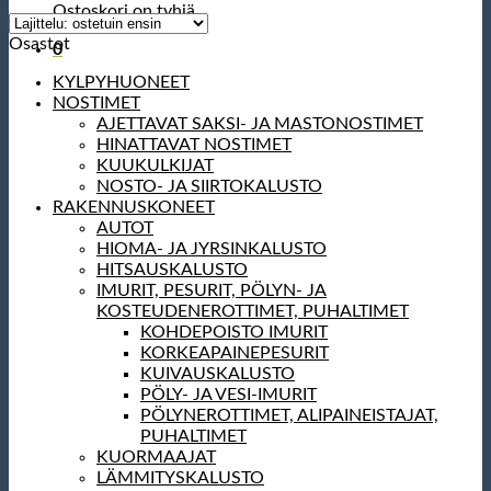
Ostoskori on tyhjä.
Osastot
0
KYLPYHUONEET
NOSTIMET
AJETTAVAT SAKSI- JA MASTONOSTIMET
HINATTAVAT NOSTIMET
KUUKULKIJAT
NOSTO- JA SIIRTOKALUSTO
RAKENNUSKONEET
AUTOT
HIOMA- JA JYRSINKALUSTO
HITSAUSKALUSTO
IMURIT, PESURIT, PÖLYN- JA
KOSTEUDENEROTTIMET, PUHALTIMET
KOHDEPOISTO IMURIT
KORKEAPAINEPESURIT
KUIVAUSKALUSTO
PÖLY- JA VESI-IMURIT
PÖLYNEROTTIMET, ALIPAINEISTAJAT,
PUHALTIMET
KUORMAAJAT
LÄMMITYSKALUSTO