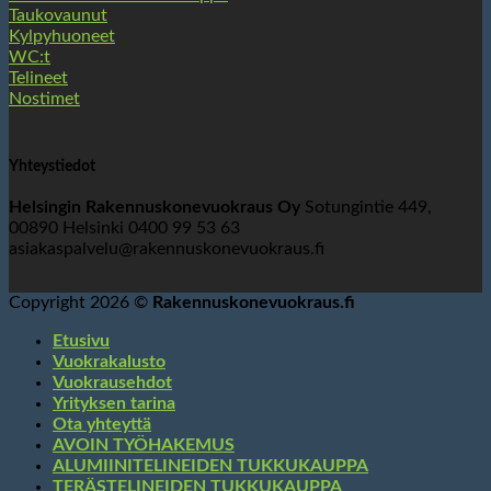
Taukovaunut
Kylpyhuoneet
WC:t
Telineet
Nostimet
Yhteystiedot
Helsingin Rakennuskonevuokraus Oy
Sotungintie 449,
00890 Helsinki 0400 99 53 63
asiakaspalvelu@rakennuskonevuokraus.fi
Copyright 2026 ©
Rakennuskonevuokraus.fi
Etusivu
Vuokrakalusto
Vuokrausehdot
Yrityksen tarina
Ota yhteyttä
AVOIN TYÖHAKEMUS
ALUMIINITELINEIDEN TUKKUKAUPPA
TERÄSTELINEIDEN TUKKUKAUPPA