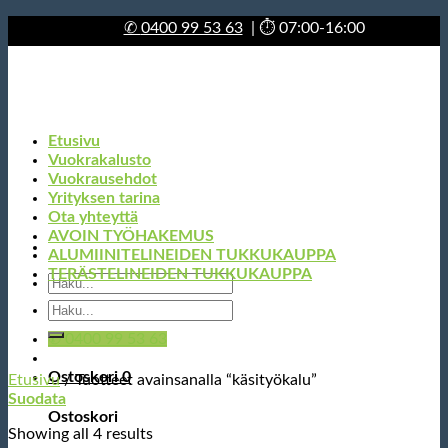
Skip
✆
0400 99 53 63
| ⏱ 07:00-16:00
to
content
Etusivu
Vuokrakalusto
Vuokrausehdot
Yrityksen tarina
Ota yhteyttä
AVOIN TYÖHAKEMUS
ALUMIINITELINEIDEN TUKKUKAUPPA
TERÄSTELINEIDEN TUKKUKAUPPA
Etsi:
Etsi:
✆ 0400 99 53 63
Ostoskori
0
Etusivu
/
Tuotteet avainsanalla “käsityökalu”
Suodata
Ostoskori
Showing all 4 results