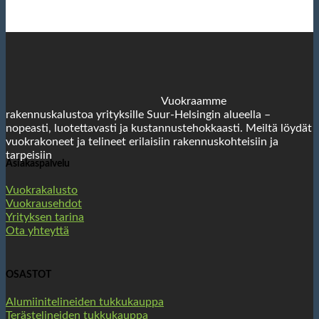
Vuokraamme
rakennuskalustoa yrityksille Suur-Helsingin alueella –
nopeasti, luotettavasti ja kustannustehokkaasti. Meiltä löydät
vuokrakoneet ja telineet erilaisiin rakennuskohteisiin ja
tarpeisiin
Asiakaspalvelu
Vuokrakalusto
Vuokrausehdot
Yrityksen tarina
Ota yhteyttä
OSASTOT
Alumiinitelineiden tukkukauppa
Terästelineiden tukkukauppa