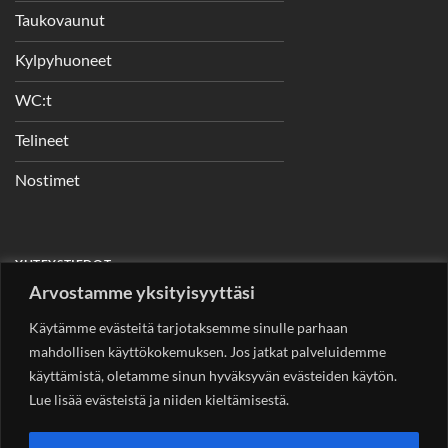
Taukovaunut
Kylpyhuoneet
WC:t
Telineet
Nostimet
YHTEYSTIEDOT
Arvostamme yksityisyyttäsi
Helsingin Rakennuskonevuokraus Oy
Sotungintie 449,
00890 Helsinki 0400 99 53 63
Käytämme evästeitä tarjotaksemme sinulle parhaan
asiakaspalvelu@rakennuskonevuokraus.fi
mahdollisen käyttökokemuksen. Jos jatkat palveluidemme
käyttämistä, oletamme sinun hyväksyvän evästeiden käytön.
Lue lisää evästeistä ja niiden kieltämisestä.
Copyright 2026 ©
Rakennuskonevuokraus.fi