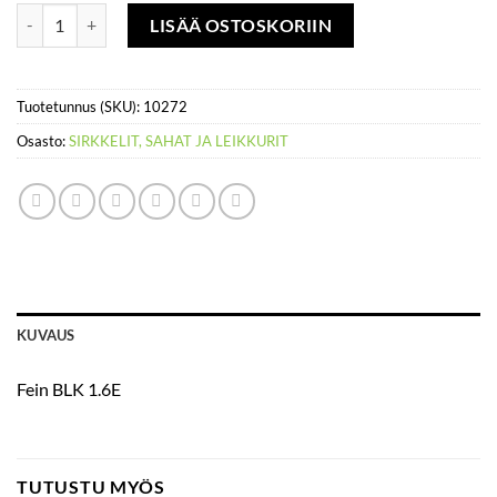
Peltinakertaja max. 1,6 mm pellille määrä
LISÄÄ OSTOSKORIIN
Tuotetunnus (SKU):
10272
Osasto:
SIRKKELIT, SAHAT JA LEIKKURIT
KUVAUS
Fein BLK 1.6E
TUTUSTU MYÖS