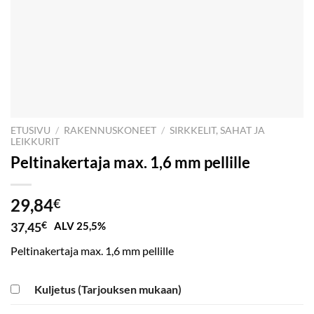
ETUSIVU
/
RAKENNUSKONEET
/
SIRKKELIT, SAHAT JA
LEIKKURIT
Peltinakertaja max. 1,6 mm pellille
29,84
€
37,45
€
ALV 25,5%
Peltinakertaja max. 1,6 mm pellille
Kuljetus (Tarjouksen mukaan)