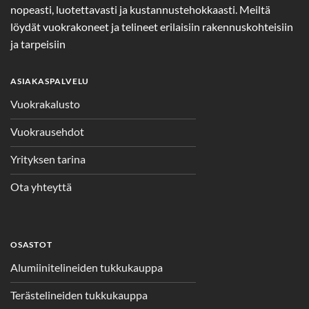
nopeasti, luotettavasti ja kustannustehokkaasti. Meiltä
löydät vuokrakoneet ja telineet erilaisiin rakennuskohteisiin
ja tarpeisiin
ASIAKASPALVELU
Vuokrakalusto
Vuokrausehdot
Yrityksen tarina
Ota yhteyttä
OSASTOT
Alumiinitelineiden tukkukauppa
Terästelineiden tukkukauppa