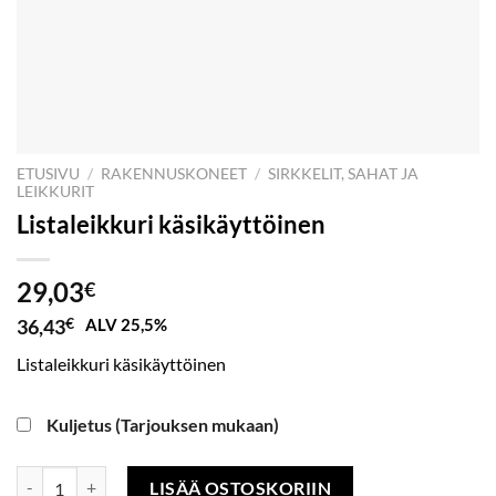
ETUSIVU
/
RAKENNUSKONEET
/
SIRKKELIT, SAHAT JA
LEIKKURIT
Listaleikkuri käsikäyttöinen
29,03
€
36,43
€
ALV 25,5%
Listaleikkuri käsikäyttöinen
Kuljetus (Tarjouksen mukaan)
Listaleikkuri käsikäyttöinen määrä
LISÄÄ OSTOSKORIIN