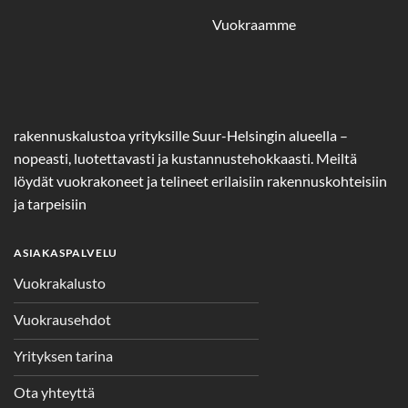
Vuokraamme
rakennuskalustoa yrityksille Suur-Helsingin alueella –
nopeasti, luotettavasti ja kustannustehokkaasti. Meiltä
löydät vuokrakoneet ja telineet erilaisiin rakennuskohteisiin
ja tarpeisiin
ASIAKASPALVELU
Vuokrakalusto
Vuokrausehdot
Yrityksen tarina
Ota yhteyttä