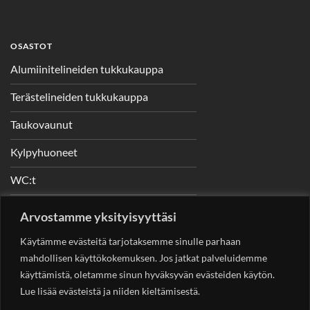
OSASTOT
Alumiinitelineiden tukkukauppa
Terästelineiden tukkukauppa
Taukovaunut
Kylpyhuoneet
WC:t
Telineet
Arvostamme yksityisyyttäsi
Nostimet
Käytämme evästeitä tarjotaksemme sinulle parhaan
mahdollisen käyttökokemuksen. Jos jatkat palveluidemme
käyttämistä, oletamme sinun hyväksyvän evästeiden käytön.
Lue lisää evästeistä ja niiden kieltämisestä.
YHTEYSTIEDOT