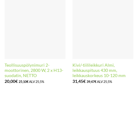
Teollisuuspölynimuri 2-
Kivi/-tiilileikkuri Almi,
moottorinen, 2800 W, 2 x H13-
leikkauspituus 430 mm,
suodatin, NETTO
leikkauskorkeus 10-120 mm
20,00
€
31,45
€
25,10
€
ALV 25,5%
39,47
€
ALV 25,5%