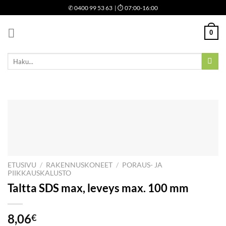
Skip
✆
0400 99 53 63
| ⏱ 07:00-16:00
to
content
0
Etsi:
ETUSIVU
/
RAKENNUSKONEET
/
PORAUS- JA
PIIKKAUSKALUSTO
Taltta SDS max, leveys max. 100 mm
8,06
€