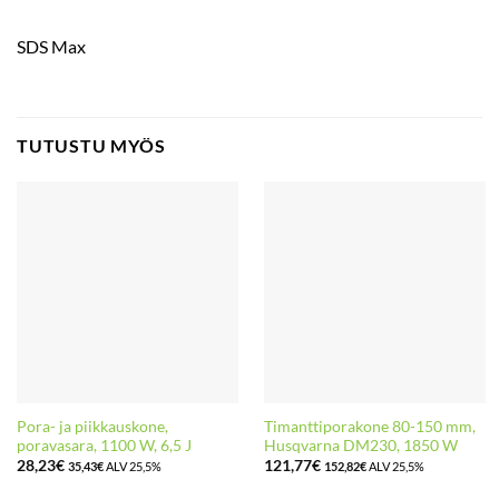
SDS Max
TUTUSTU MYÖS
Pora- ja piikkauskone,
Timanttiporakone 80-150 mm,
poravasara, 1100 W, 6,5 J
Husqvarna DM230, 1850 W
28,23
€
121,77
€
35,43
€
ALV 25,5%
152,82
€
ALV 25,5%