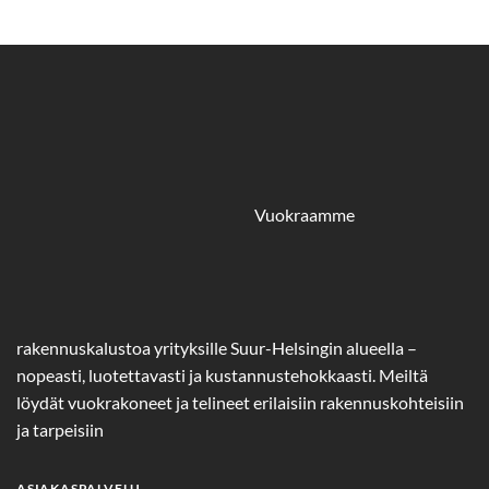
Vuokraamme
rakennuskalustoa yrityksille Suur-Helsingin alueella –
nopeasti, luotettavasti ja kustannustehokkaasti. Meiltä
löydät vuokrakoneet ja telineet erilaisiin rakennuskohteisiin
ja tarpeisiin
ASIAKASPALVELU