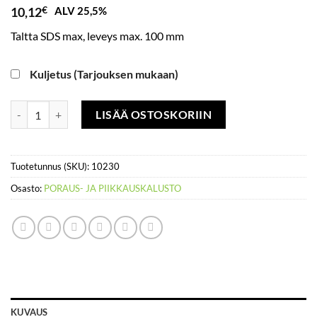
10,12
€
ALV 25,5%
Taltta SDS max, leveys max. 100 mm
Kuljetus (Tarjouksen mukaan)
Taltta SDS max, leveys max. 100 mm määrä
LISÄÄ OSTOSKORIIN
Tuotetunnus (SKU):
10230
Osasto:
PORAUS- JA PIIKKAUSKALUSTO
KUVAUS