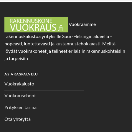
Vuokraamme
rakennuskalustoa yrityksille Suur-Helsingin alueella –
nopeasti, luotettavasti ja kustannustehokkaasti. Meiltä
löydät vuokrakoneet ja telineet erilaisiin rakennuskohteisiin
ja tarpeisiin
ASIAKASPALVELU
Vuokrakalusto
Vuokrausehdot
Yrityksen tarina
Ota yhteyttä