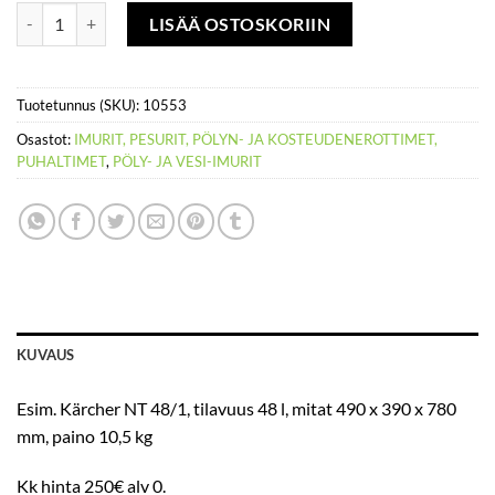
Vesi- tai pölynimuri, tilavuus 48 l, 1380 W määrä
LISÄÄ OSTOSKORIIN
Tuotetunnus (SKU):
10553
Osastot:
IMURIT, PESURIT, PÖLYN- JA KOSTEUDENEROTTIMET,
PUHALTIMET
,
PÖLY- JA VESI-IMURIT
KUVAUS
Esim. Kärcher NT 48/1, tilavuus 48 l, mitat 490 x 390 x 780
mm, paino 10,5 kg
Kk hinta 250€ alv 0.