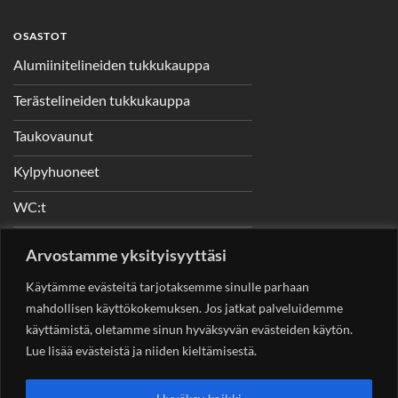
OSASTOT
Alumiinitelineiden tukkukauppa
Terästelineiden tukkukauppa
Taukovaunut
Kylpyhuoneet
WC:t
Telineet
Arvostamme yksityisyyttäsi
Nostimet
Käytämme evästeitä tarjotaksemme sinulle parhaan
mahdollisen käyttökokemuksen. Jos jatkat palveluidemme
käyttämistä, oletamme sinun hyväksyvän evästeiden käytön.
Lue lisää evästeistä ja niiden kieltämisestä.
YHTEYSTIEDOT
Helsingin Rakennuskonevuokraus Oy
Sotungintie 449,