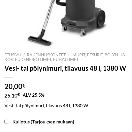
ETUSIVU
/
RAKENNUSKONEET
/
IMURIT, PESURIT, PÖLYN- JA
KOSTEUDENEROTTIMET, PUHALTIMET
Vesi- tai pölynimuri, tilavuus 48 l, 1380 W
20,00
€
25,10
€
ALV 25,5%
Vesi- tai pölynimuri, tilavuus 48 l, 1380 W
Kuljetus (Tarjouksen mukaan)