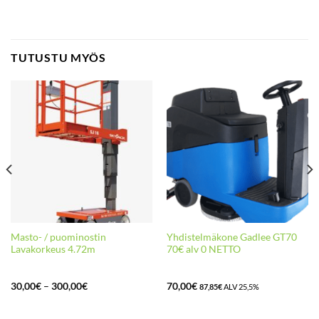
TUTUSTU MYÖS
Masto- / puominostin
Yhdistelmäkone Gadlee GT70
Lavakorkeus 4.72m
70€ alv 0 NETTO
Hintaluokka:
30,00
€
–
300,00
€
70,00
€
87,85
€
ALV 25,5%
30,00€
-
300,00€