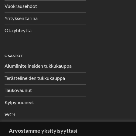
Vuokrausehdot
Yrityksen tarina
Ota yhteyttä
OSASTOT
Alumiinitelineiden tukkukauppa
Terästelineiden tukkukauppa
Taukovaunut
Kylpyhuoneet
WC:t
Telineet
Arvostamme yksityisyyttäsi