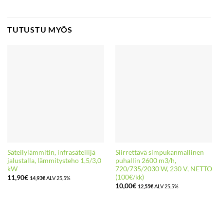
TUTUSTU MYÖS
Säteilylämmitin, infrasäteilijä
Siirrettävä simpukanmallinen
jalustalla, lämmitysteho 1,5/3,0
puhallin 2600 m3/h,
kW
720/735/2030 W, 230 V, NETTO
(100€/kk)
11,90
€
14,93
€
ALV 25,5%
10,00
€
12,55
€
ALV 25,5%