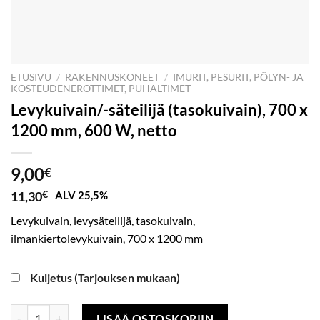
ETUSIVU
/
RAKENNUSKONEET
/
IMURIT, PESURIT, PÖLYN- JA
KOSTEUDENEROTTIMET, PUHALTIMET
Levykuivain/-säteilijä (tasokuivain), 700 x
1200 mm, 600 W, netto
9,00
€
11,30
€
ALV 25,5%
Levykuivain, levysäteilijä, tasokuivain,
ilmankiertolevykuivain, 700 x 1200 mm
Kuljetus (Tarjouksen mukaan)
Levykuivain/-säteilijä (tasokuivain), 700 x 1200 mm, 600 W, netto mää
LISÄÄ OSTOSKORIIN