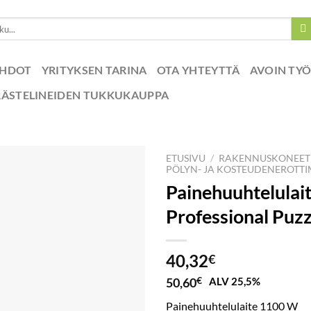
EHDOT
YRITYKSEN TARINA
OTA YHTEYTTÄ
AVOIN TY
RÄSTELINEIDEN TUKKUKAUPPA
ETUSIVU
/
RAKENNUSKONEET
PÖLYN- JA KOSTEUDENEROTTI
Painehuuhtelulai
Professional Puz
40,32
€
50,60
€
ALV 25,5%
Painehuuhtelulaite 1100 W