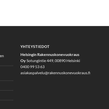
YHTEYSTIEDOT
Helsingin Rakennuskonevuokraus
den
Oy
Sotungintie 449, 00890 Helsinki
0400 99 53 63
asiakaspalvelu@rakennuskonevuokraus.fi