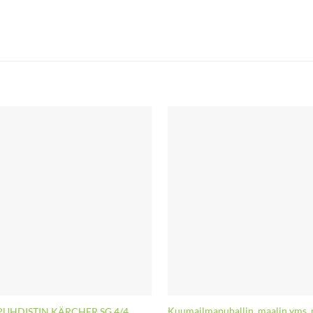
Kuumailmapuhallin, maalin yms. 
UHDISTIN KÄRCHER SG 4/4