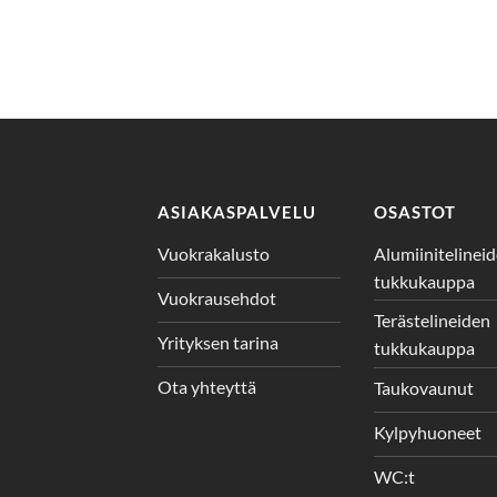
ASIAKASPALVELU
OSASTOT
Vuokrakalusto
Alumiinitelinei
tukkukauppa
Vuokrausehdot
Terästelineiden
Yrityksen tarina
tukkukauppa
Ota yhteyttä
Taukovaunut
Kylpyhuoneet
WC:t