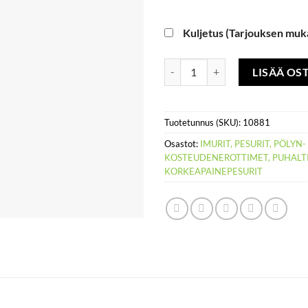
Kuljetus (Tarjouksen muk
Painehuuhtelulaite Kärcher Profe
LISÄÄ OS
Tuotetunnus (SKU):
10881
Osastot:
IMURIT, PESURIT, PÖLYN-
KOSTEUDENEROTTIMET, PUHALT
KORKEAPAINEPESURIT