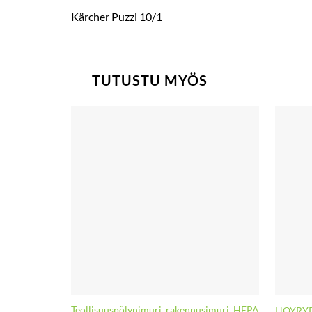
Kärcher Puzzi 10/1
TUTUSTU MYÖS
Teollisuuspölynimuri, rakennusimuri, HEPA
HÖYRYP