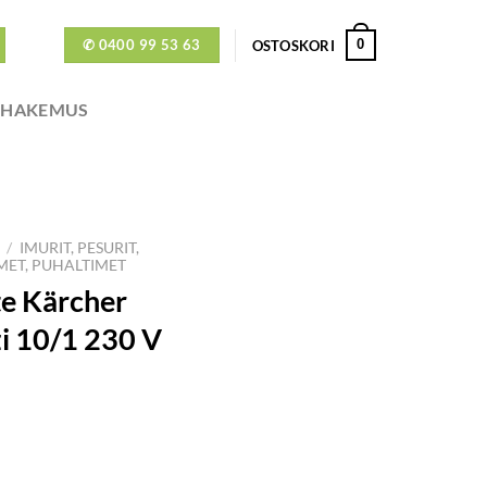
✆ 0400 99 53 63
0
OSTOSKORI
ÖHAKEMUS
/
IMURIT, PESURIT,
MET, PUHALTIMET
te Kärcher
zi 10/1 230 V