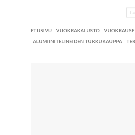
Skip
Etsi:
to
content
ETUSIVU
VUOKRAKALUSTO
VUOKRAUS
ALUMIINITELINEIDEN TUKKUKAUPPA
TE