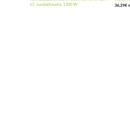
13 -suodattimella, 1300 W
36,29
€
4