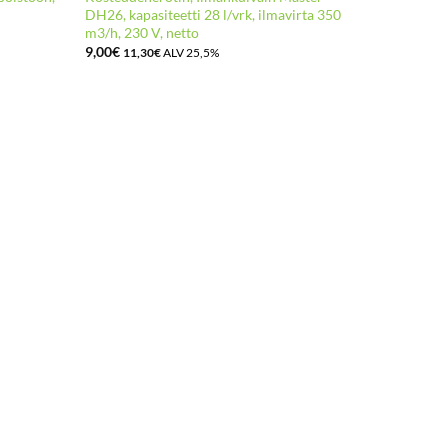
DH26, kapasiteetti 28 l/vrk, ilmavirta 350
V, NETTO (
m3/h, 230 V, netto
12,00
€
15,
9,00
€
11,30
€
ALV 25,5%