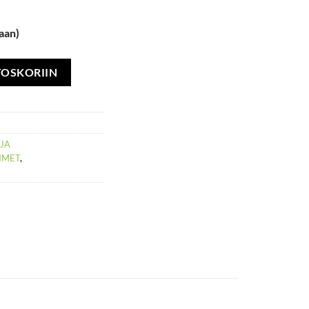
aan)
ssional Puzzi 10/1 230 V määrä
TOSKORIIN
 JA
IMET
,