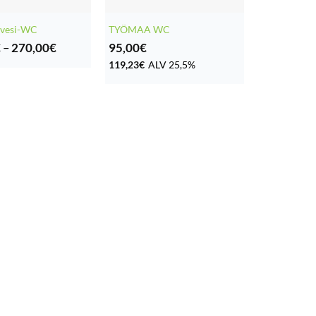
vesi-WC
TYÖMAA WC
Hintaluokka:
€
–
270,00
€
95,00
€
100,00€
119,23
€
ALV 25,5%
-
270,00€