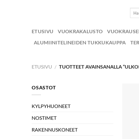
Skip
Etsi:
to
content
ETUSIVU
VUOKRAKALUSTO
VUOKRAUS
ALUMIINITELINEIDEN TUKKUKAUPPA
TE
ETUSIVU
/
TUOTTEET AVAINSANALLA “ULK
OSASTOT
KYLPYHUONEET
NOSTIMET
RAKENNUSKONEET