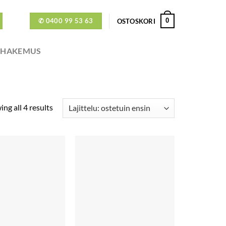
✆ 0400 99 53 63
0
OSTOSKORI
ÖHAKEMUS
ng all 4 results