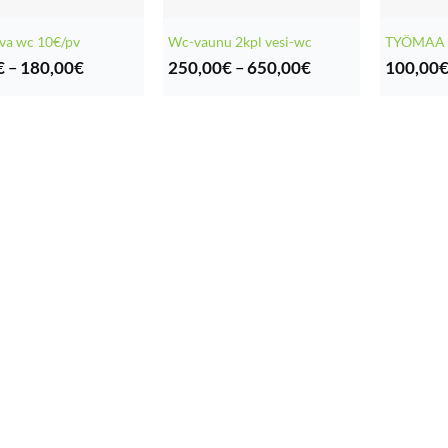
va wc 10€/pv
Wc-vaunu 2kpl vesi-wc
TYÖMAA 
Hintaluokka:
Hintaluokka:
€
–
180,00
€
250,00
€
–
650,00
€
100,00
10,00€
250,00€
-
-
180,00€
650,00€