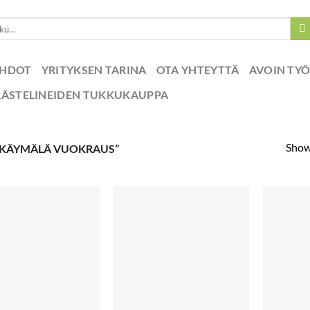
EHDOT
YRITYKSEN TARINA
OTA YHTEYTTÄ
AVOIN TY
RÄSTELINEIDEN TUKKUKAUPPA
Showi
OKÄYMÄLÄ VUOKRAUS”