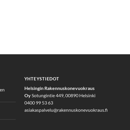
YHTEYSTIEDOT
Helsingin Rakennuskonevuokraus
den
Oy
Sotungintie 449, 00890 Helsinki
0400 99 53 63
asiakaspalvelu@rakennuskonevuokraus.fi