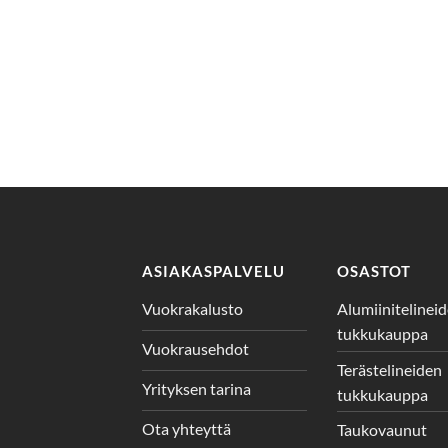
ASIAKASPALVELU
OSASTOT
Vuokrakalusto
Alumiinitelinei
tukkukauppa
Vuokrausehdot
Terästelineiden
Yrityksen tarina
tukkukauppa
Ota yhteyttä
Taukovaunut