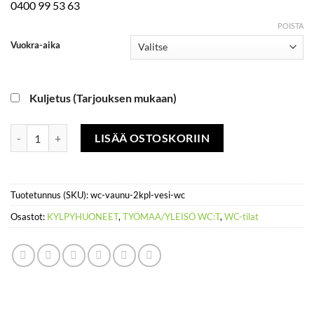
0400 99 53 63
650,00€
POISTA
Vuokra-aika
Kuljetus (Tarjouksen mukaan)
Wc-vaunu 2kpl vesi-wc määrä
LISÄÄ OSTOSKORIIN
Tuotetunnus (SKU):
wc-vaunu-2kpl-vesi-wc
Osastot:
KYLPYHUONEET
,
TYÖMAA/YLEISÖ WC:T
,
WC-tilat