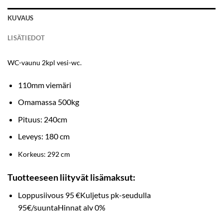
KUVAUS
LISÄTIEDOT
WC-vaunu 2kpl vesi-wc.
110mm viemäri
Omamassa 500kg
Pituus: 240cm
Leveys: 180 cm
Korkeus: 292 cm
Tuotteeseen liityvät lisämaksut:
Loppusiivous 95 €Kuljetus pk-seudulla
95€/suuntaHinnat alv 0%