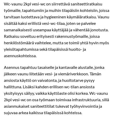
Wc-vaunu 2kpl vesi-wc on siirrettävä saniteettiratkaisu
työmaille, tapahtumiin ja muihin tilapäisiin kohteisiin, joissa
tarvitaan luotettava ja hygieeninen käymäläratkaisu. Vaunu
sisältää kaksi erillistä vesi-wc-tilaa, joten se palvelee
samanaikaisesti useampaa käyttäjää ja vähentää jonotusta.
Ratkaisu soveltuu erityisesti rakennustyömaille, joissa
henkilöstömäärä vaihtelee, mutta se toimii yhtä hyvin myös
yleisötapahtumissa sekä tilapäisissä huolto- ja
asennuskohteissa.
Asennus tapahtuu tasaiselle ja kantavalle alustalle, jonka
jälkeen vaunu liitetään vesi- ja viemäriverkkoon. Tämän
ansiosta käyttö on vaivatonta, ja huoltotarve pysyy
hallittuna. Lisäksi kahden erillisen wc-tilan ansiosta
yksityisyys säilyy, vaikka käyttöaste olisi korkea. Wc-vaunu
2kpl vesi-wc on osa työmaan toimivaa infrastruktuuria, sillä
asianmukaiset saniteettitilat tukevat työhyvinvointia ja
sujuvaa arkea kaikissa tilapäisissä kohteissa.