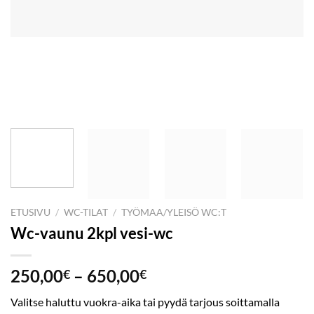
ETUSIVU
/
WC-TILAT
/
TYÖMAA/YLEISÖ WC:T
Wc-vaunu 2kpl vesi-wc
Hintaluokka:
250,00
–
650,00
€
€
250,00€
Valitse haluttu vuokra-aika tai pyydä tarjous soittamalla
-