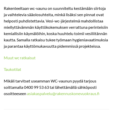
Rakenteeltaan wc-vaunu on suunniteltu kestämään siirtoja
ja vaihtelevia sääolosuhteita, minkä lisäksi sen pinnat ovat
helposti puhdistettavia. Vesi-wc-järjestelmä mahdollistaa
miellyttävämmän käyttökokemuksen verrattuna perinteisiin
kemiallisiin käymälöihin, koska huuhtelu toimii vesiliitännän
kautta. Samalla ratkaisu tukee työmaan hygieniavaatimuksia
ja parantaa käyttömukavuutta pidemmissä projekteissa.
Muut wc ratkaisut
Taukotilat
Mikäli tarvitset useamman WC-vaunun pyydä tarjous
soittamalla 0400 99 53 63 tai lähettämällä sähköposti
osoitteeseen
asiakaspalvelu@rakennuskonevuokraus.fi