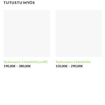
TUTUSTU MYÖS
Taukovaunu 4 henkilölle ja WC
Taukovaunu 6 henkilölle
Hintaluokka:
Hintaluokka:
190,00
€
–
380,00
€
150,00
€
–
290,00
€
190,00€
150,00€
-
-
380,00€
290,00€