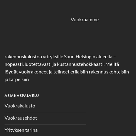
Vuokraamme
rakennuskalustoa yrityksille Suur-Helsingin alueella –
nopeasti, luotettavasti ja kustannustehokkaasti. Meiltä
löydät vuokrakoneet ja telineet erilaisiin rakennuskohteisiin
ja tarpeisiin
ASIAKASPALVELU
Vuokrakalusto
Vuokrausehdot
Yrityksen tarina