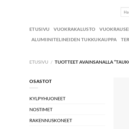
Skip
Etsi:
to
content
ETUSIVU
VUOKRAKALUSTO
VUOKRAUS
ALUMIINITELINEIDEN TUKKUKAUPPA
TE
ETUSIVU
/
TUOTTEET AVAINSANALLA “TAUKO
OSASTOT
KYLPYHUONEET
NOSTIMET
RAKENNUSKONEET