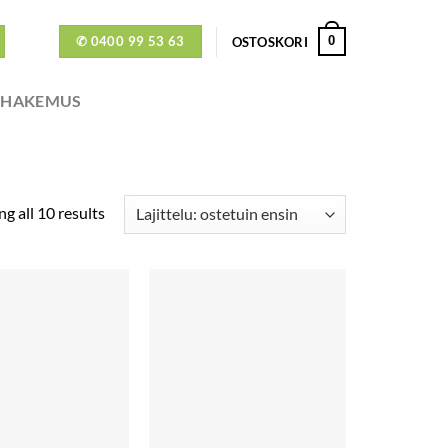
✆ 0400 99 53 63
0
OSTOSKORI
ÖHAKEMUS
g all 10 results