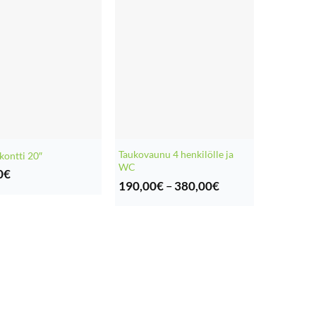
Taukovaunu 4 henkilölle ja
kontti 20″
WC
0
€
Hintaluokka:
190,00
€
–
380,00
€
190,00€
-
380,00€