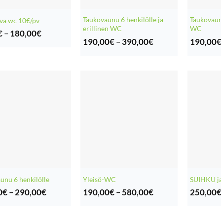
Taukovaunu 6 henkilölle ja
Taukovaunu
va wc 10€/pv
erillinen WC
WC
Hintaluokka:
€
–
180,00
€
Hintaluokka:
10,00€
190,00
€
–
390,00
€
190,00
190,00€
-
-
180,00€
390,00€
unu 6 henkilölle
Yleisö-WC
SUIHKU j
Hintaluokka:
Hintaluokka:
0
€
–
290,00
€
190,00
€
–
580,00
€
250,00
150,00€
190,00€
-
-
290,00€
580,00€