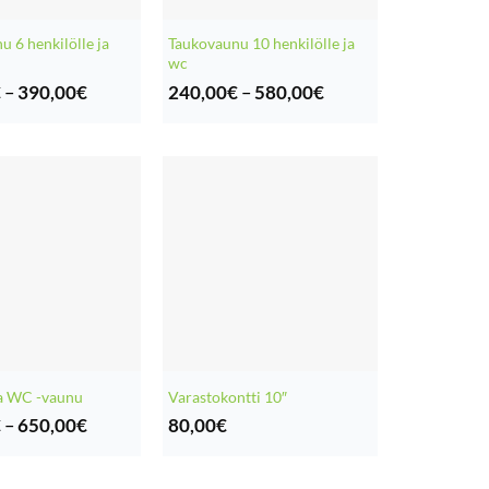
 6 henkilölle ja
Taukovaunu 10 henkilölle ja
wc
Hintaluokka:
Hintaluokka:
€
–
390,00
€
240,00
€
–
580,00
€
190,00€
240,00€
-
-
390,00€
580,00€
a WC -vaunu
Varastokontti 10″
Hintaluokka:
€
–
650,00
€
80,00
€
250,00€
-
650,00€