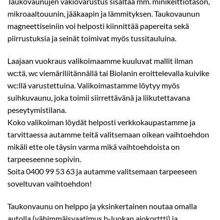
Taukovaunujen vakiovarustus sisältää mm. minikeittiötason,
mikroaaltouunin, jääkaapin ja lämmityksen. Taukovaunun
magneettiseiniin voi helposti kiinnittää papereita sekä
piirrustuksia ja seinät toimivat myös tussitauluina.
Laajaan vuokraus valikoimaamme kuuluvat mallit ilman
wc:tä, wc viemäriliitännällä tai Biolanin eroittelevalla kuivike
wc:llä varustettuina. Valikoimastamme löytyy myös
suihkuvaunu, joka toimii siirrettävänä ja liikutettavana
peseytymistilana.
Koko valikoiman löydät helposti verkkokaupastamme ja
tarvittaessa autamme teitä valitsemaan oikean vaihtoehdon
mikäli ette ole täysin varma mikä vaihtoehdoista on
tarpeeseenne sopivin.
Soita 0400 99 53 63 ja autamme valitsemaan tarpeeseen
soveltuvan vaihtoehdon!
Taukonvaunu on helppo ja yksinkertainen noutaa omalla
autolla (vähimmäisvaatimus b-luokan ajokorttti) ja