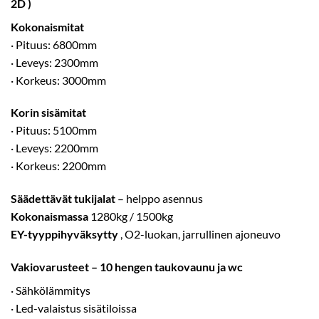
2D )
Kokonaismitat
· Pituus: 6800mm
· Leveys: 2300mm
· Korkeus: 3000mm
Korin sisämitat
· Pituus: 5100mm
· Leveys: 2200mm
· Korkeus: 2200mm
Säädettävät tukijalat
– helppo asennus
Kokonaismassa
1280kg / 1500kg
EY-tyyppihyväksytty
, O2-luokan, jarrullinen ajoneuvo
Vakiovarusteet – 10 hengen taukovaunu ja wc
· Sähkölämmitys
· Led-valaistus sisätiloissa