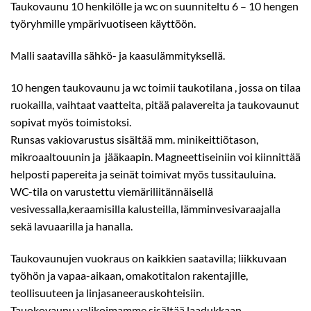
Taukovaunu 10 henkilölle ja wc on suunniteltu 6 – 10 hengen
työryhmille ympärivuotiseen käyttöön.
Malli saatavilla sähkö- ja kaasulämmityksellä.
10 hengen taukovaunu ja wc toimii taukotilana , jossa on tilaa
ruokailla, vaihtaat vaatteita, pitää palavereita ja taukovaunut
sopivat myös toimistoksi.
Runsas vakiovarustus sisältää mm. minikeittiötason,
mikroaaltouunin ja jääkaapin. Magneettiseiniin voi kiinnittää
helposti papereita ja seinät toimivat myös tussitauluina.
WC-tila on varustettu viemäriliitännäisellä
vesivessalla,keraamisilla kalusteilla, lämminvesivaraajalla
sekä lavuaarilla ja hanalla.
Taukovaunujen vuokraus on kaikkien saatavilla; liikkuvaan
työhön ja vapaa-aikaan, omakotitalon rakentajille,
teollisuuteen ja linjasaneerauskohteisiin.
Tauokovaunu valikoimamme sisältää laadukkaan,