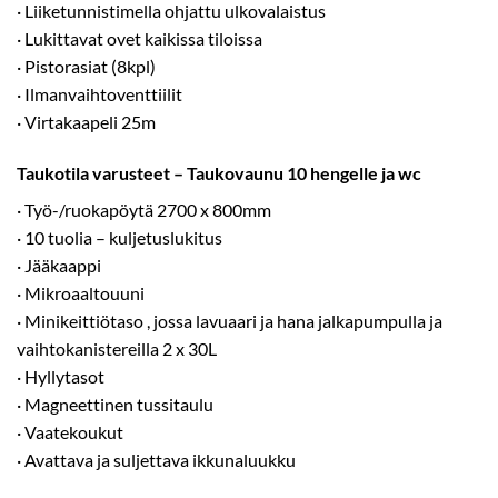
· Liiketunnistimella ohjattu ulkovalaistus
· Lukittavat ovet kaikissa tiloissa
· Pistorasiat (8kpl)
· Ilmanvaihtoventtiilit
· Virtakaapeli 25m
Taukotila varusteet – Taukovaunu 10 hengelle ja wc
· Työ-/ruokapöytä 2700 x 800mm
· 10 tuolia – kuljetuslukitus
· Jääkaappi
· Mikroaaltouuni
· Minikeittiötaso , jossa lavuaari ja hana jalkapumpulla ja
vaihtokanistereilla 2 x 30L
· Hyllytasot
· Magneettinen tussitaulu
· Vaatekoukut
· Avattava ja suljettava ikkunaluukku