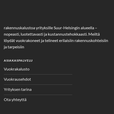
rakennuskalustoa yrityksille Suur-Helsingin alueella –
nopeasti, luotettavasti ja kustannustehokkaasti. Meiltä
löydät vuokrakoneet ja telineet erilaisiin rakennuskohteisiin
ja tarpeisiin
ASIAKASPALVELU
Vuokrakalusto
Vuokrausehdot
Yrityksen tarina
Ota yhteyttä