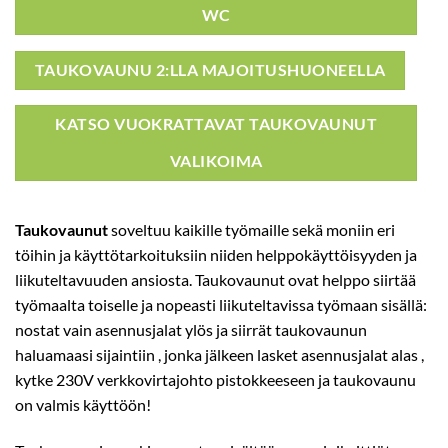
WC
TAUKOVAUNU 2:LLA MAJOITUSHUONEELLA
KATSO VUOKRATTAVAT TAUKOVAUNUT
VALIKOIMA
Taukovaunut
soveltuu kaikille työmaille sekä moniin eri
töihin ja käyttötarkoituksiin niiden helppokäyttöisyyden ja
liikuteltavuuden ansiosta. Taukovaunut ovat helppo siirtää
työmaalta toiselle ja nopeasti liikuteltavissa työmaan sisällä:
nostat vain asennusjalat ylös ja siirrät taukovaunun
haluamaasi sijaintiin , jonka jälkeen lasket asennusjalat alas ,
kytke 230V verkkovirtajohto pistokkeeseen ja taukovaunu
on valmis käyttöön!