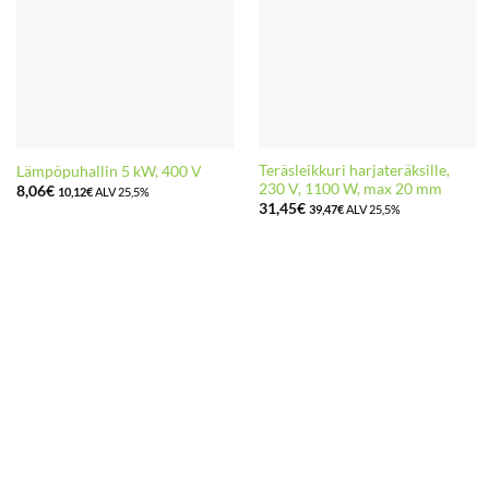
Teräsleikkuri harjateräksille,
Lämpöpuhallin 5 kW, 400 V
230 V, 1100 W, max 20 mm
8,06
€
10,12
€
ALV 25,5%
31,45
€
39,47
€
ALV 25,5%