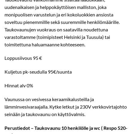
uudenaikaisen ja helppokäyttöisen malliston, joka
monipuolisen varustelun ja eri kokoluokkien ansiosta
soveltuu pienemmillle sekä suuremmille henkilömäärille.
Taukovaunujen vuokraus on saatavilla noudettuna
varastoltamme (toimipisteet Helsinki ja Tuusula) tai
toimitettuna haluamaanne kohteeseen.
Loppusiivous 95 €
Kuljetus pk-seudulla 95€/suunta
Hinnat alv 0%
Vaunussa on vesivessa keraamikalusteilla ja
lämminvesivaraajalla. Kytke letkut ja 230V verkkovirtajohto
seinään ja taukovaunu on käyttövalmis.
Perustiedot – Taukovaunu 10 henkilölle ja wc ( Respo 520-