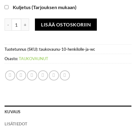
Kuljetus (Tarjouksen mukaan)
Taukovaunu 10 henkilölle ja wc määrä
LISÄÄ OSTOSKORIIN
Tuotetunnus (SKU):
taukovaunu-10-henkilolle-ja-wc
Osasto:
TAUKOVAUNUT
KUVAUS
LISÄTIEDOT