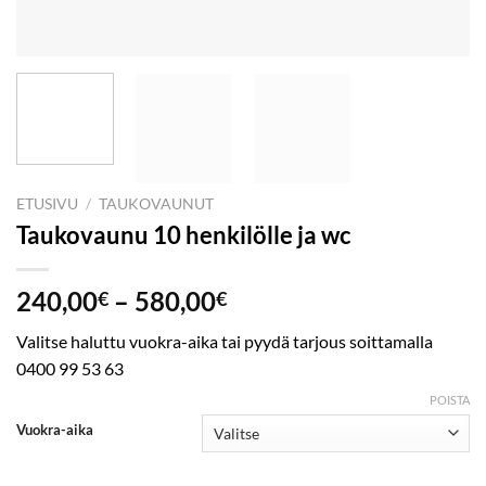
ETUSIVU
/
TAUKOVAUNUT
Taukovaunu 10 henkilölle ja wc
Hintaluokka:
240,00
–
580,00
€
€
240,00€
Valitse haluttu vuokra-aika tai pyydä tarjous soittamalla
-
0400 99 53 63
580,00€
POISTA
Vuokra-aika