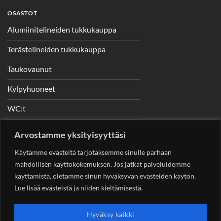
OSASTOT
Alumiinitelineiden tukkukauppa
Terästelineiden tukkukauppa
Taukovaunut
Kylpyhuoneet
WC:t
Telineet
Arvostamme yksityisyyttäsi
Nostimet
Käytämme evästeitä tarjotaksemme sinulle parhaan
mahdollisen käyttökokemuksen. Jos jatkat palveluidemme
käyttämistä, oletamme sinun hyväksyvän evästeiden käytön.
Lue lisää evästeistä ja niiden kieltämisestä.
YHTEYSTIEDOT
Helsingin Rakennuskonevuokraus Oy
Sotungintie 449,
Hyväksy kaikki
00890 Helsinki 0400 99 53 63