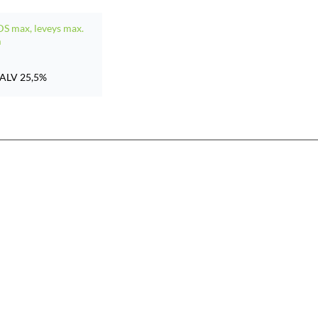
SDS max, leveys max.
m
ALV 25,5%