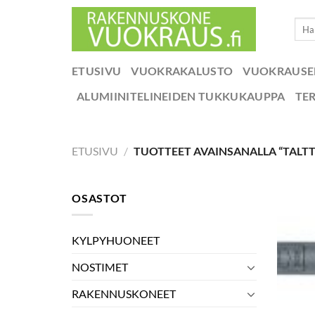
Skip
Etsi:
to
content
ETUSIVU
VUOKRAKALUSTO
VUOKRAUS
ALUMIINITELINEIDEN TUKKUKAUPPA
TE
ETUSIVU
/
TUOTTEET AVAINSANALLA “TALT
OSASTOT
KYLPYHUONEET
NOSTIMET
RAKENNUSKONEET