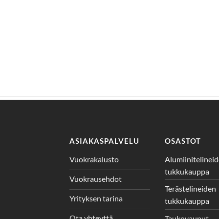
ASIAKASPALVELU
OSASTOT
Vuokrakalusto
Alumiinitelinei
tukkukauppa
Vuokrausehdot
Terästelineiden
Yrityksen tarina
tukkukauppa
Ota yhteyttä
Taukovaunut