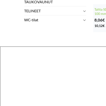
TAUKOVAUNUT
Taltta 
TELINEET
100 m
8,06
€
WC-tilat
10,12
€