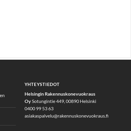
YHTEYSTIEDOT
Helsingin Rakennuskonevuokraus
den
Oy
Sotungintie 449, 00890 Helsinki
0400 99 53 63
asiakaspalvelu@rakennuskonevuokraus.fi