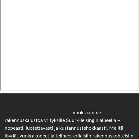
Vuokraamme
rakennuskalustoa yrityksille Suur-Helsingin alueella –
nopeasti, luotettavasti ja kustannustehokkaasti. Meiltä
löydät vuokrakoneet ja telineet erilaisiin rakennuskohteisiin