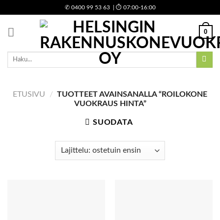
Skip
✆
0400 99 53 63
| ⏱ 07:00-16:00
to
content
0
Etsi:
ETUSIVU
/
TUOTTEET AVAINSANALLA “ROILOKONE
VUOKRAUS HINTA”
SUODATA