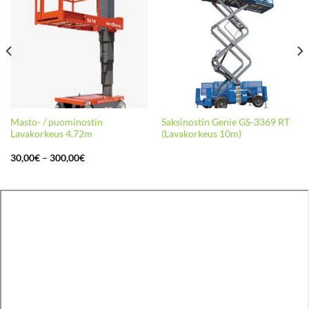
Masto- / puominostin
Saksinostin Genie GS-3369 RT
Lavakorkeus 4.72m
(Lavakorkeus 10m)
Hintaluokka:
30,00
€
–
300,00
€
30,00€
-
300,00€