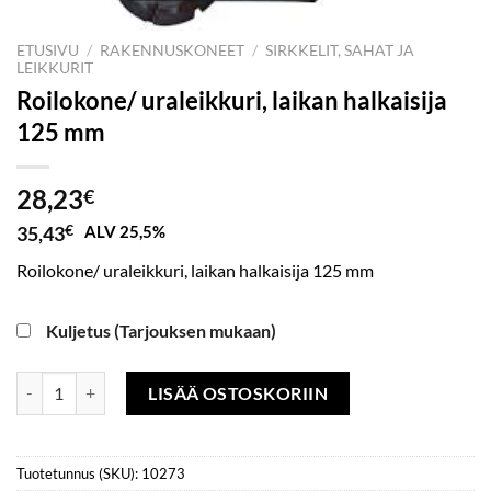
ETUSIVU
/
RAKENNUSKONEET
/
SIRKKELIT, SAHAT JA
LEIKKURIT
Roilokone/ uraleikkuri, laikan halkaisija
125 mm
28,23
€
35,43
€
ALV 25,5%
Roilokone/ uraleikkuri, laikan halkaisija 125 mm
Kuljetus (Tarjouksen mukaan)
Roilokone/ uraleikkuri, laikan halkaisija 125 mm määrä
LISÄÄ OSTOSKORIIN
Tuotetunnus (SKU):
10273