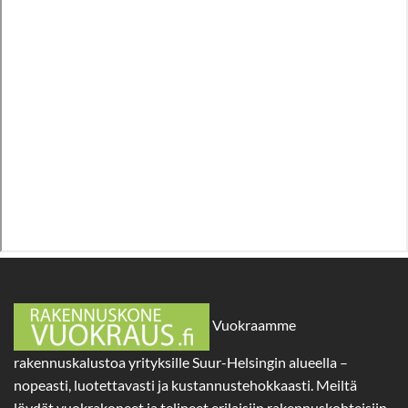
Vuokraamme
rakennuskalustoa yrityksille Suur-Helsingin alueella –
nopeasti, luotettavasti ja kustannustehokkaasti. Meiltä
löydät vuokrakoneet ja telineet erilaisiin rakennuskohteisiin