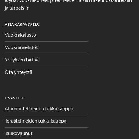
ja tarpeisiin
ASIAKASPALVELU
Vuokrakalusto
Vuokrausehdot
Yrityksen tarina
Ota yhteyttä
OSASTOT
Alumiinitelineiden tukkukauppa
Terästelineiden tukkukauppa
Taukovaunut