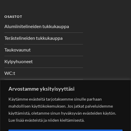
OSASTOT
Alumiinitelineiden tukkukauppa
Terästelineiden tukkukauppa
Taukovaunut
Kylpyhuoneet
WC:t
Telineet
Arvostamme yksityisyyttäsi
Nostimet
Käytämme evästeitä tarjotaksemme sinulle parhaan
mahdollisen käyttökokemuksen. Jos jatkat palveluidemme
käyttämistä, oletamme sinun hyväksyvän evästeiden käytön.
Lue lisää evästeistä ja niiden kieltämisestä.
YHTEYSTIEDOT
Helsingin Rakennuskonevuokraus Oy
Sotungintie 449,