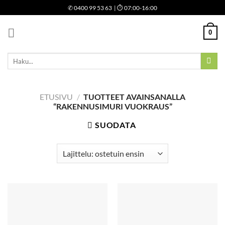
Skip
✆
0400 99 53 63
| ⏱ 07:00-16:00
to
content
0
Etsi:
ETUSIVU
/
TUOTTEET AVAINSANALLA
“RAKENNUSIMURI VUOKRAUS”
SUODATA