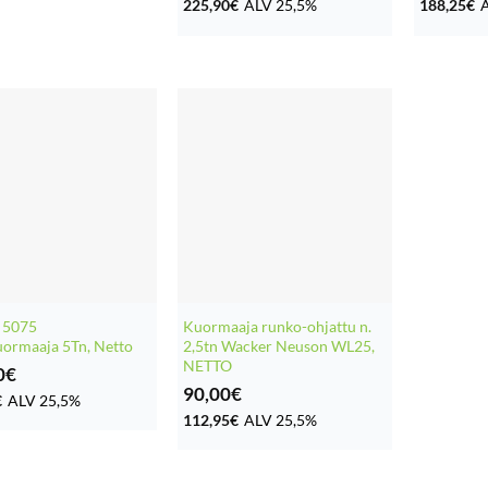
225,90
€
ALV 25,5%
188,25
€
 5075
Kuormaaja runko-ohjattu n.
ormaaja 5Tn, Netto
2,5tn Wacker Neuson WL25,
NETTO
0
€
90,00
€
€
ALV 25,5%
112,95
€
ALV 25,5%