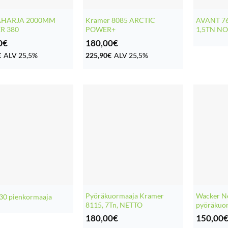
HARJA 2000MM
Kramer 8085 ARCTIC
AVANT 7
R 380
POWER+
1,5TN N
0
€
180,00
€
€
ALV 25,5%
225,90
€
ALV 25,5%
Pyöräkuormaaja Kramer
Wacker N
30 pienkormaaja
8115, 7Tn, NETTO
pyöräkuo
180,00
€
150,00