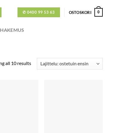
✆ 0400 99 53 63
0
OSTOSKORI
ÖHAKEMUS
g all 10 results