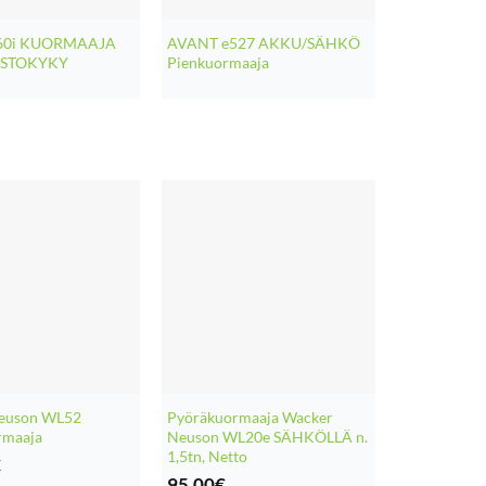
60i KUORMAAJA
AVANT e527 AKKU/SÄHKÖ
OSTOKYKY
Pienkuormaaja
euson WL52
Pyöräkuormaaja Wacker
rmaaja
Neuson WL20e SÄHKÖLLÄ n.
1,5tn, Netto
€
95,00
€