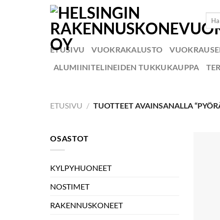
Skip
Etsi:
to
content
ETUSIVU
VUOKRAKALUSTO
VUOKRAUS
ALUMIINITELINEIDEN TUKKUKAUPPA
TE
ETUSIVU
/
TUOTTEET AVAINSANALLA “PYÖR
OSASTOT
KYLPYHUONEET
NOSTIMET
RAKENNUSKONEET