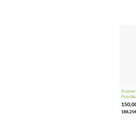
Kramer
Pyöräku
150,0
188,25