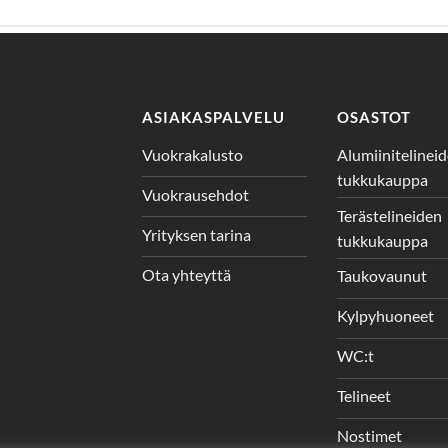
ASIAKASPALVELU
OSASTOT
Vuokrakalusto
Alumiinitelinei
tukkukauppa
Vuokrausehdot
Terästelineiden
Yrityksen tarina
tukkukauppa
Ota yhteyttä
Taukovaunut
Kylpyhuoneet
WC:t
Telineet
Nostimet