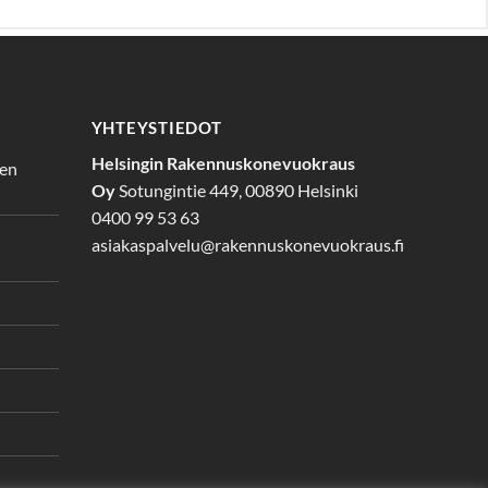
YHTEYSTIEDOT
Helsingin Rakennuskonevuokraus
den
Oy
Sotungintie 449, 00890 Helsinki
0400 99 53 63
asiakaspalvelu@rakennuskonevuokraus.fi