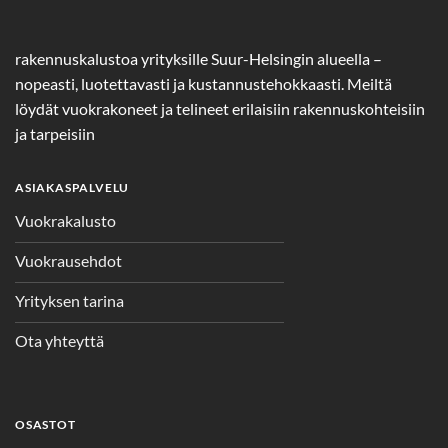
rakennuskalustoa yrityksille Suur-Helsingin alueella –
nopeasti, luotettavasti ja kustannustehokkaasti. Meiltä
löydät vuokrakoneet ja telineet erilaisiin rakennuskohteisiin
ja tarpeisiin
ASIAKASPALVELU
Vuokrakalusto
Vuokrausehdot
Yrityksen tarina
Ota yhteyttä
OSASTOT