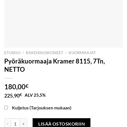
ETUSIVU
/
RAKENNUSKONEET
/
KUORMAAJAT
Pyöräkuormaaja Kramer 8115, 7Tn,
NETTO
180,00
€
225,90
€
ALV 25,5%
Kuljetus (Tarjouksen mukaan)
Pyöräkuormaaja Kramer 8115, 7Tn, NETTO määrä
LISÄÄ OSTOSKORIIN