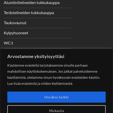
Alumiinitelineiden tukkukauppa
Terästelineiden tukkukauppa
Taukovaunut
Kylpyhuoneet
WC:t
Telineet
Arvostamme yksityisyyttäsi
Nostimet
Käytämme evästeitä tarjotaksemme sinulle parhaan
mahdollisen käyttökokemuksen. Jos jatkat palveluidemme
käyttämistä, oletamme sinun hyväksyvän evästeiden käytön.
Lue lisää evästeistä ja niiden kieltämisestä.
YHTEYSTIEDOT
Helsingin Rakennuskonevuokraus Oy
Sotungintie 449,
Hyväksy kaikki
00890 Helsinki 0400 99 53 63
asiakaspalvelu@rakennuskonevuokraus.fi
Mukauta