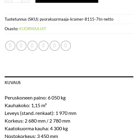
Tuotetunnus (SKU):
pyorakuormaaja-kramer-8115-7tn-netto
Osasto:
KUORMAAJAT
KUVAUS
Peruskoneen paino: 6 050 kg
Kauhakoko: 1,15 m³
Leveys (stand. renkaat): 1 970 mm
Korkeus: 2 680 mm / 2 780 mm
Kaatokuorma kauha: 4 300 kg
Nostokorkeus: 3 450 mm