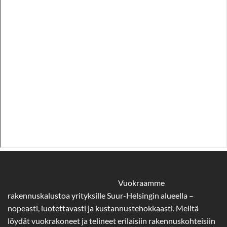
Vuokraamme
rakennuskalustoa yrityksille Suur-Helsingin alueella –
nopeasti, luotettavasti ja kustannustehokkaasti. Meiltä
löydät vuokrakoneet ja telineet erilaisiin rakennuskohteisiin