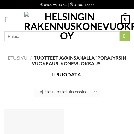
Skip
✆
0400 99 53 63
| ⏱ 07:00-16:00
to
content
0
Etsi:
ETUSIVU
/
TUOTTEET AVAINSANALLA “PORAJYRSIN
VUOKRAUS. KONEVUOKRAUS”
SUODATA