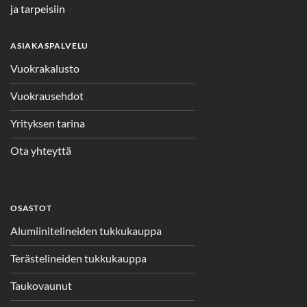
ja tarpeisiin
ASIAKASPALVELU
Vuokrakalusto
Vuokrausehdot
Yrityksen tarina
Ota yhteyttä
OSASTOT
Alumiinitelineiden tukkukauppa
Terästelineiden tukkukauppa
Taukovaunut