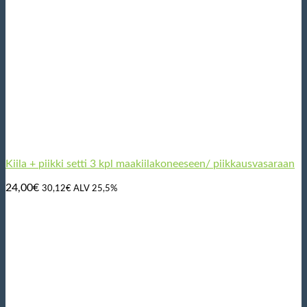
Kiila + piikki setti 3 kpl maakiilakoneeseen/ piikkausvasaraan
24,00
€
30,12
€
ALV 25,5%