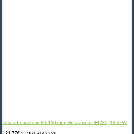
Timanttiporakone 80-150 mm, Husqvarna DM230, 1850 W
121,77
€
152,82
€
ALV 25,5%