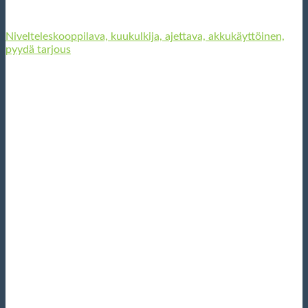
Nivelteleskooppilava, kuukulkija, ajettava, akkukäyttöinen,
pyydä tarjous