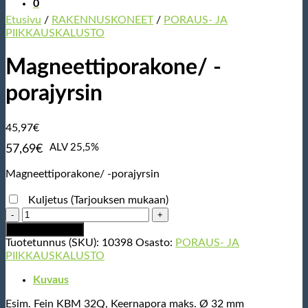
0
Etusivu
/
RAKENNUSKONEET
/
PORAUS- JA
PIIKKAUSKALUSTO
Magneettiporakone/ -
porajyrsin
45,97
€
ALV 25,5%
57,69
€
Magneettiporakone/ -porajyrsin
Kuljetus (Tarjouksen mukaan)
Magneettiporakone/
-
Lisää ostoskoriin
porajyrsin
Tuotetunnus (SKU):
10398
Osasto:
PORAUS- JA
määrä
PIIKKAUSKALUSTO
Kuvaus
Esim. Fein KBM 32Q, Keernapora maks. Ø 32 mm