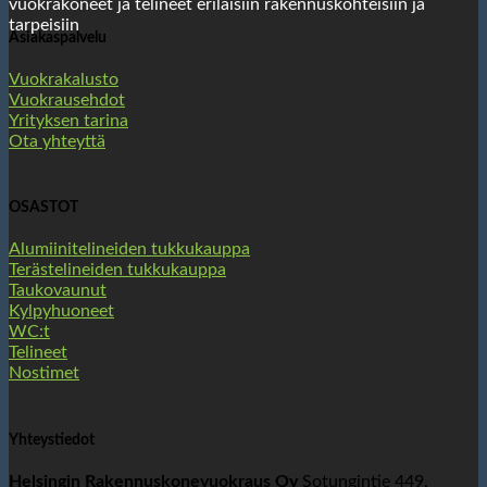
vuokrakoneet ja telineet erilaisiin rakennuskohteisiin ja
tarpeisiin
Asiakaspalvelu
Vuokrakalusto
Vuokrausehdot
Yrityksen tarina
Ota yhteyttä
OSASTOT
Alumiinitelineiden tukkukauppa
Terästelineiden tukkukauppa
Taukovaunut
Kylpyhuoneet
WC:t
Telineet
Nostimet
Yhteystiedot
Helsingin Rakennuskonevuokraus Oy
Sotungintie 449,