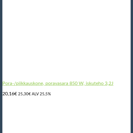
Pora-/piikkauskone, poravasara 850 W, iskuteho 3,2J
20,16
€
25,30
€
ALV 25,5%