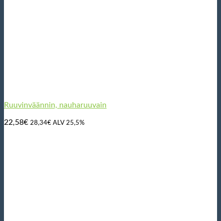
Ruuvinväännin, nauharuuvain
22,58
€
28,34
€
ALV 25,5%