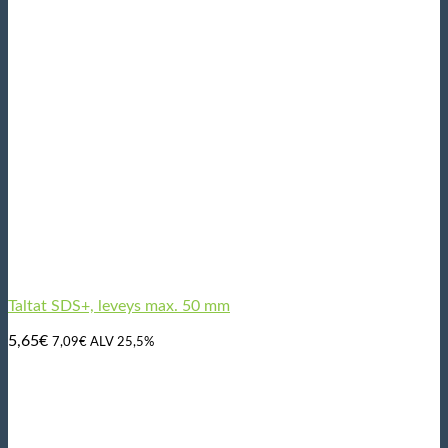
Taltat SDS+, leveys max. 50 mm
5,65
€
7,09
€
ALV 25,5%