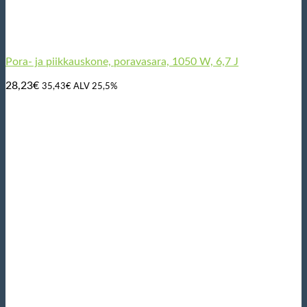
Pora- ja piikkauskone, poravasara, 1050 W, 6,7 J
28,23
€
35,43
€
ALV 25,5%