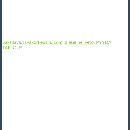
Saksilava, lavakorkeus n. 16m, diesel neliveto, PYYDÄ
TARJOUS