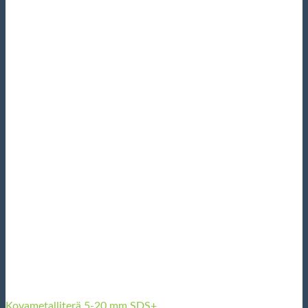
Kovametalliterä 5-20 mm SDS+