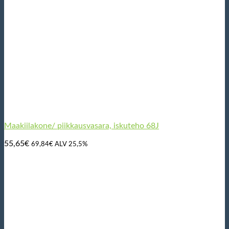
Maakiilakone/ piikkausvasara, iskuteho 68J
55,65
€
69,84
€
ALV 25,5%