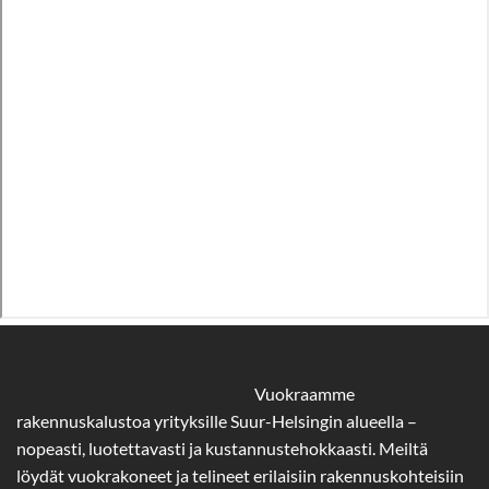
Vuokraamme
rakennuskalustoa yrityksille Suur-Helsingin alueella –
nopeasti, luotettavasti ja kustannustehokkaasti. Meiltä
löydät vuokrakoneet ja telineet erilaisiin rakennuskohteisiin