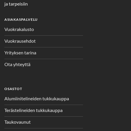
ja tarpeisiin
ASIAKASPALVELU
Vuokrakalusto
Vuokrausehdot
Yrityksen tarina
Ota yhteyttä
OSASTOT
Alumiinitelineiden tukkukauppa
Terästelineiden tukkukauppa
Taukovaunut