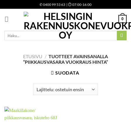
Skip
✆
0400 99 53 63
| ⏱ 07:00-16:00
to
content
0
Etsi:
ETUSIVU
/
TUOTTEET AVAINSANALLA
“PIIKKAUSVASARA VUOKRAUS HINTA”
SUODATA