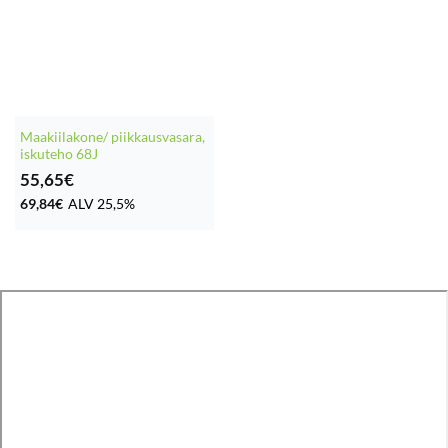
Maakiilakone/ piikkausvasara,
iskuteho 68J
55,65
€
69,84
€
ALV 25,5%