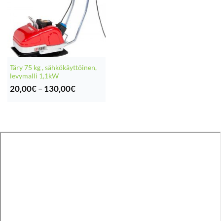
Täry 75 kg , sähkökäyttöinen,
levymalli 1,1kW
Hintaluokka:
20,00
€
–
130,00
€
20,00€
-
130,00€