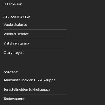
ja tarpeisiin
ASIAKASPALVELU
Vuokrakalusto
Vuokrausehdot
Yrityksen tarina
Ota yhteyttä
OSASTOT
Alumiinitelineiden tukkukauppa
Terästelineiden tukkukauppa
Taukovaunut