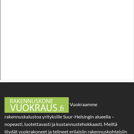
Vuokraamme
rakennuskalustoa yrityksille Suur-Helsingin alueella –
nopeasti, luotettavasti ja kustannustehokkaasti. Meiltä
löydät vuokrakoneet ja telineet erilaisiin rakennuskohteisiin