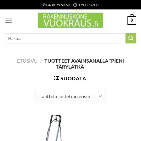
Skip
✆
0400 99 53 63
| ⏱ 07:00-16:00
to
content
0
Etsi:
ETUSIVU
/
TUOTTEET AVAINSANALLA “PIENI
TÄRYLÄTKÄ”
SUODATA