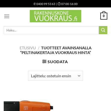
Skip
✆
0400 99 53 63
| ⏱ 07:00-16:00
to
content
0
Etsi:
ETUSIVU
/
TUOTTEET AVAINSANALLA
“PELTINAKERTAJA VUOKRAUS HINTA”
SUODATA