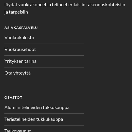
löydät vuokrakoneet ja telineet erilaisiin rakennuskohteisiin
ja tarpeisiin
ASIAKASPALVELU
Vuokrakalusto
Vuokrausehdot
Yrityksen tarina
Ota yhteyttä
OSASTOT
Alumiinitelineiden tukkukauppa
Terästelineiden tukkukauppa
Taukovaunut