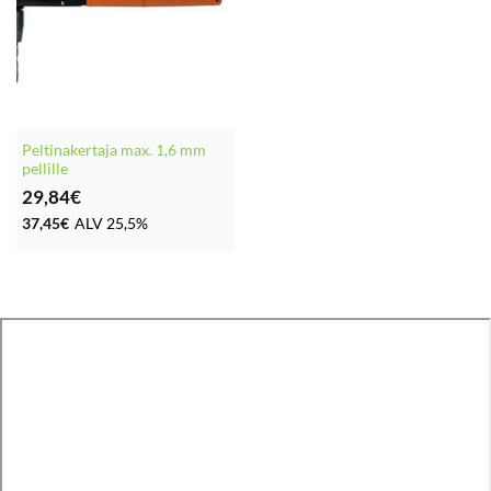
Peltinakertaja max. 1,6 mm
pellille
29,84
€
37,45
€
ALV 25,5%