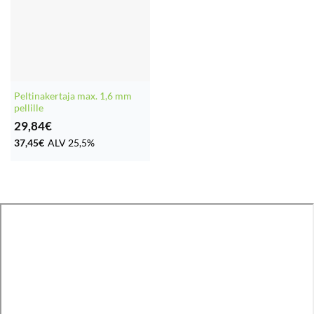
Peltinakertaja max. 1,6 mm
pellille
29,84
€
37,45
€
ALV 25,5%