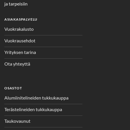
ja tarpeisiin
ASIAKASPALVELU
Vuokrakalusto
Vuokrausehdot
Yrityksen tarina
Ota yhteyttä
OSASTOT
Alumiinitelineiden tukkukauppa
Terästelineiden tukkukauppa
Taukovaunut