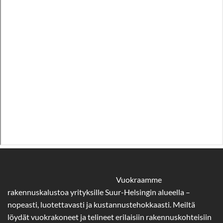
Vuokraamme
rakennuskalustoa yrityksille Suur-Helsingin alueella –
nopeasti, luotettavasti ja kustannustehokkaasti. Meiltä
löydät vuokrakoneet ja telineet erilaisiin rakennuskohteisiin