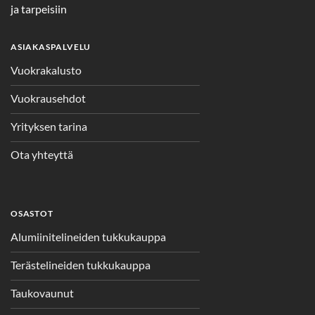
ja tarpeisiin
ASIAKASPALVELU
Vuokrakalusto
Vuokrausehdot
Yrityksen tarina
Ota yhteyttä
OSASTOT
Alumiinitelineiden tukkukauppa
Terästelineiden tukkukauppa
Taukovaunut