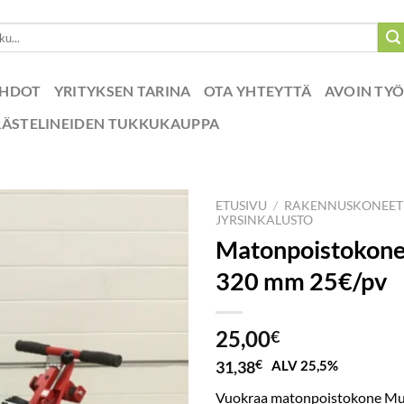
EHDOT
YRITYKSEN TARINA
OTA YHTEYTTÄ
AVOIN TY
RÄSTELINEIDEN TUKKUKAUPPA
ETUSIVU
/
RAKENNUSKONEET
JYRSINKALUSTO
Matonpoistokone,
320 mm 25€/pv
25,00
€
31,38
€
ALV 25,5%
Vuokraa matonpoistokone Mult