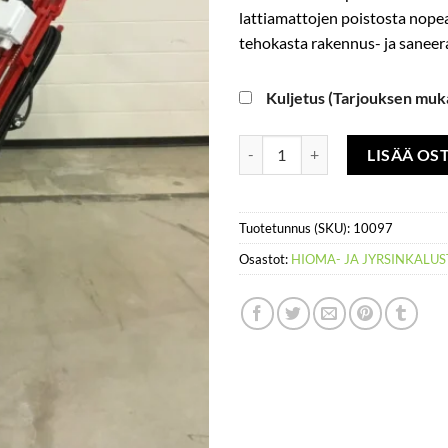
lattiamattojen poistosta nope
tehokasta rakennus- ja saneer
Kuljetus (Tarjouksen muk
Matonpoistokone, työleveys 320
LISÄÄ OS
Tuotetunnus (SKU):
10097
Osastot:
HIOMA- JA JYRSINKALU