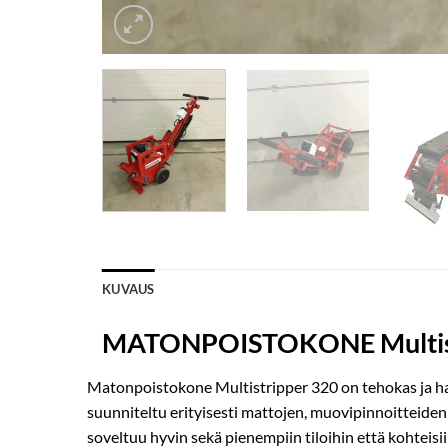
KUVAUS
MATONPOISTOKONE Multist
Matonpoistokone Multistripper 320 on tehokas ja halli
suunniteltu erityisesti mattojen, muovipinnoitteiden 
soveltuu hyvin sekä pienempiin tiloihin että kohteisiin