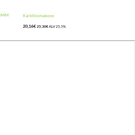
25MM
Kärkihiomakone
20,16
€
25,30
€
ALV 25,5%