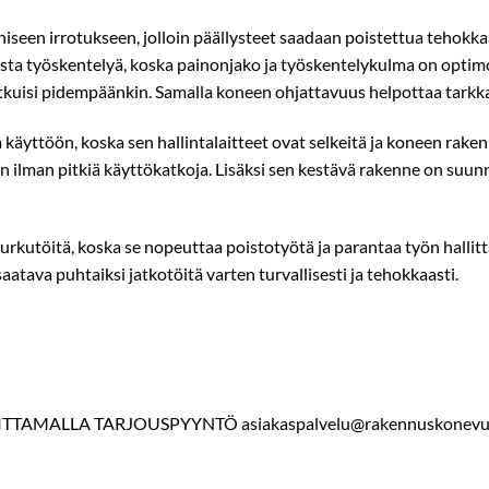
een irrotukseen, jolloin päällysteet saadaan poistettua tehokkaas
ista työskentelyä, koska painonjako ja työskentelykulma on optim
atkuisi pidempäänkin. Samalla koneen ohjattavuus helpottaa tarkka
yttöön, koska sen hallintalaitteet ovat selkeitä ja koneen raken
in ilman pitkiä käyttökatkoja. Lisäksi sen kestävä rakenne on su
kutöitä, koska se nopeuttaa poistotyötä ja parantaa työn hallitt
aatava puhtaiksi jatkotöitä varten turvallisesti ja tehokkaasti.
ITTAMALLA TARJOUSPYYNTÖ asiakaspalvelu@rakennuskonevuo