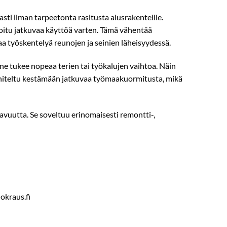
ti ilman tarpeetonta rasitusta alusrakenteille.
oitu jatkuvaa käyttöä varten. Tämä vähentää
a työskentelyä reunojen ja seinien läheisyydessä.
ne tukee nopeaa terien tai työkalujen vaihtoa. Näin
unniteltu kestämään jatkuvaa työmaakuormitusta, mikä
avuutta. Se soveltuu erinomaisesti remontti-,
kraus.fi