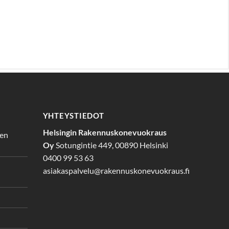
YHTEYSTIEDOT
Helsingin Rakennuskonevuokraus
den
Oy
Sotungintie 449, 00890 Helsinki
0400 99 53 63
asiakaspalvelu@rakennuskonevuokraus.fi