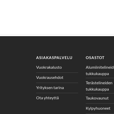
ASIAKASPALVELU
OSASTOT
Vuokrakalusto
Alumiinitelinei
tukkukauppa
Vuokrausehdot
Terästelineiden
Yrityksen tarina
tukkukauppa
Ota yhteyttä
Taukovaunut
Kylpyhuoneet