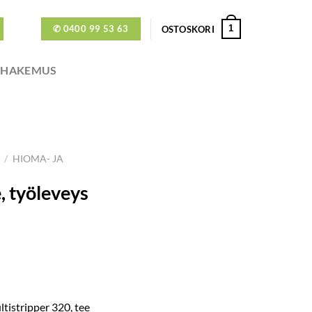
✆ 0400 99 53 63
1
OSTOSKORI
ÖHAKEMUS
/
HIOMA- JA
 työleveys
istripper 320, tee