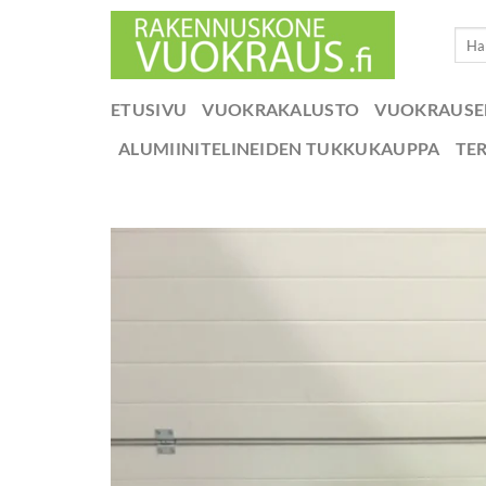
Skip
Etsi:
to
content
ETUSIVU
VUOKRAKALUSTO
VUOKRAUS
ALUMIINITELINEIDEN TUKKUKAUPPA
TE