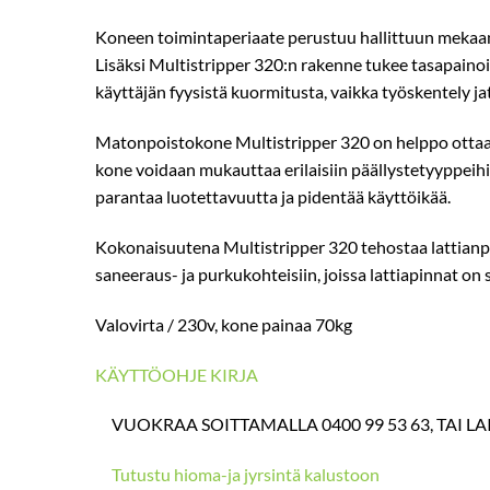
Koneen toimintaperiaate perustuu hallittuun mekaanis
Lisäksi Multistripper 320:n rakenne tukee tasapaino
käyttäjän fyysistä kuormitusta, vaikka työskentely j
Matonpoistokone Multistripper 320 on helppo ottaa kä
kone voidaan mukauttaa erilaisiin päällystetyyppeih
parantaa luotettavuutta ja pidentää käyttöikää.
Kokonaisuutena Multistripper 320 tehostaa lattianpur
saneeraus- ja purkukohteisiin, joissa lattiapinnat on s
Valovirta / 230v, kone painaa 70kg
Ota yhteyttä
KÄYTTÖOHJE KIRJA
VUOKRAA SOITTAMALLA 0400 99 53 63, TAI LA
Tutustu hioma-ja jyrsintä kalustoon