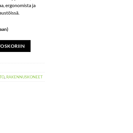
aa, ergonomista ja
austöissä.
aan)
 mm 25€/pv määrä
TOSKORIIN
STO
,
RAKENNUSKONEET