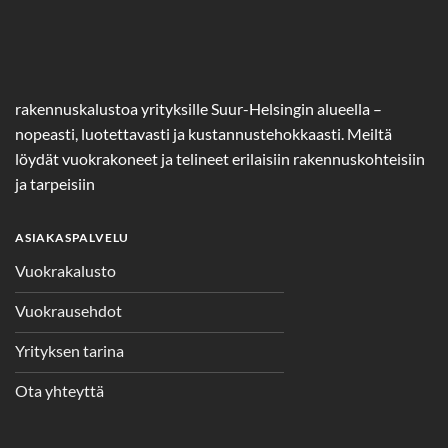
rakennuskalustoa yrityksille Suur-Helsingin alueella –
nopeasti, luotettavasti ja kustannustehokkaasti. Meiltä
löydät vuokrakoneet ja telineet erilaisiin rakennuskohteisiin
ja tarpeisiin
ASIAKASPALVELU
Vuokrakalusto
Vuokrausehdot
Yrityksen tarina
Ota yhteyttä