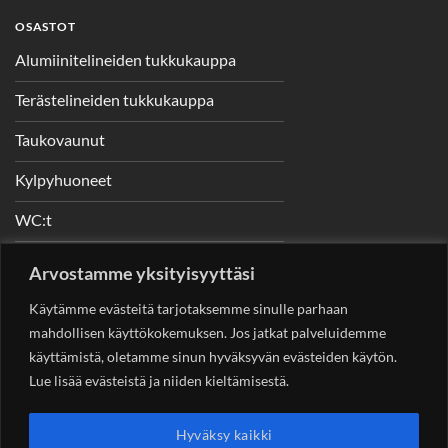
OSASTOT
Alumiinitelineiden tukkukauppa
Terästelineiden tukkukauppa
Taukovaunut
Kylpyhuoneet
WC:t
Telineet
Arvostamme yksityisyyttäsi
Nostimet
Käytämme evästeitä tarjotaksemme sinulle parhaan
mahdollisen käyttökokemuksen. Jos jatkat palveluidemme
käyttämistä, oletamme sinun hyväksyvän evästeiden käytön.
Lue lisää evästeistä ja niiden kieltämisestä.
YHTEYSTIEDOT
Helsingin Rakennuskonevuokraus Oy
Sotungintie 449,
Hyväksy kaikki
00890 Helsinki 0400 99 53 63